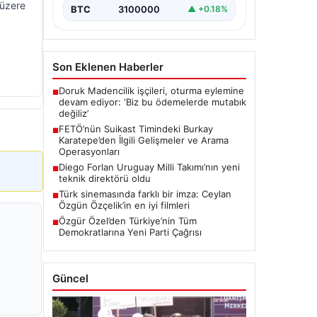
 üzere
suikast planında yer…
BTC
3100000
▲ +0.18%
Son Eklenen Haberler
Doruk Madencilik işçileri, oturma eylemine
■
devam ediyor: ‘Biz bu ödemelerde mutabık
değiliz’
FETÖ’nün Suikast Timindeki Burkay
■
Karatepe’den İlgili Gelişmeler ve Arama
Operasyonları
Diego Forlan Uruguay Milli Takımı’nın yeni
■
teknik direktörü oldu
Türk sinemasında farklı bir imza: Ceylan
■
Özgün Özçelik’in en iyi filmleri
Özgür Özel’den Türkiye’nin Tüm
■
Demokratlarına Yeni Parti Çağrısı
Güncel