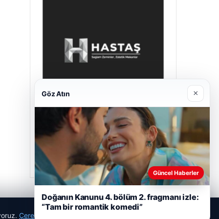
×
Göz Atın
Hastaş Beton
26/05/2026
Güncel Haberler
Doğanın Kanunu 4. bölüm 2. fragmanı izle:
“Tam bir romantik komedi”
ıyoruz.
Çerez Politikamız
Reddet
Kabul Et