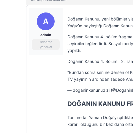
Doğanın Kanunu, yeni bölümleriyl
A
Yağız’ın paylaştığı Doğanın Kanunu 
admin
Doğanın Kanunu 4. bölüm fragmanı
Anahtar
seyircileri eğlendirdi. Sosyal med
yönetici
yapıldı.
Doğanın Kanunu 4. Bölüm | 2. Tan
“Bundan sonra sen ne dersen o! 
TV yayınının ardından sadece Am
— doganinkanunudizi (@Doganin
DOĞANIN KANUNU F
Tanıtımda, Yaman Doğa’yı çiftlikte
kararlı olduğunu bir kez daha ort