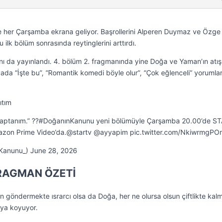
e her Çarşamba ekrana geliyor. Başrollerini Alperen Duymaz ve Özge
ilk bölüm sonrasında reytinglerini arttırdı.
 da yayınlandı. 4. bölüm 2. fragmanında yine Doğa ve Yaman’ın atış
yada “İşte bu”, “Romantik komedi böyle olur”, “Çok eğlenceli” yorumlar
ıtım
Kaptanım.” ?️?#DoğanınKanunu yeni bölümüyle Çarşamba 20.00’de ST
azon Prime Video’da.@startv @ayyapim pic.twitter.com/NkiwrmgPOr
Kanunu_) June 28, 2026
RAGMAN ÖZETİ
n göndermekte ısrarcı olsa da Doğa, her ne olursa olsun çiftlikte ka
aya koyuyor.