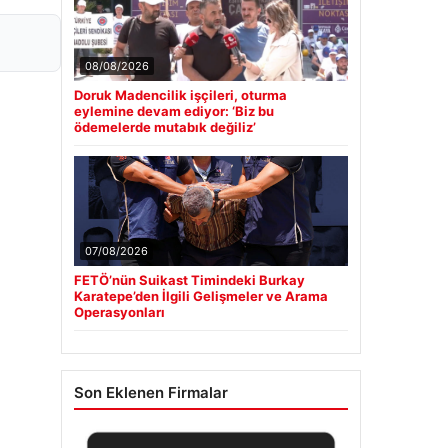
08/08/2026
Doruk Madencilik işçileri, oturma
eylemine devam ediyor: ‘Biz bu
ödemelerde mutabık değiliz’
07/08/2026
FETÖ’nün Suikast Timindeki Burkay
Karatepe’den İlgili Gelişmeler ve Arama
Operasyonları
Son Eklenen Firmalar