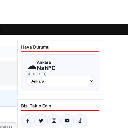
ı
Hava Durumu
☁
Ankara
NaN°C
ŞEHIR SEÇ
Bizi Takip Edin
#25338