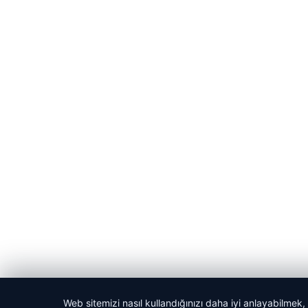
Web sitemizi nasıl kullandığınızı daha iyi anlayabilmek,
© 2026 Haber Yön