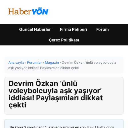
Güncel Haberler
Firma Rehberi
Forum
Çerez Politikası
Ana sayfa
›
Forumlar
›
Magazin
›
Devrim Özkan ‘ünlü voleybolcuyla
aşk yaşıyor’ iddiası! Paylaşımları dikkat çekti
Devrim Özkan ‘ünlü
voleybolcuyla aşk yaşıyor’
iddiası! Paylaşımları dikkat
çekti
Bu konu 0 yanıt içerir, 1 izleyen vardır ve en son
3 ay 1 hafta önce