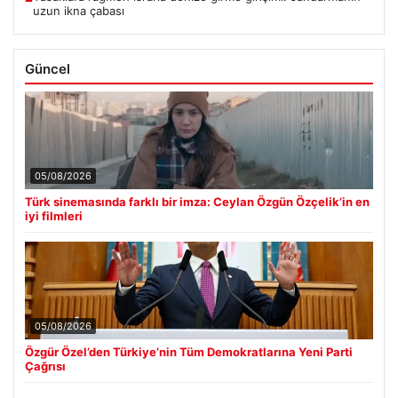
uzun ikna çabası
Güncel
05/08/2026
Türk sinemasında farklı bir imza: Ceylan Özgün Özçelik’in en
iyi filmleri
05/08/2026
Özgür Özel’den Türkiye’nin Tüm Demokratlarına Yeni Parti
Çağrısı