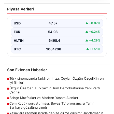
Özgür Özel’den Türkiye’nin Tüm
Piyasa Verileri
Demokratlarına Yeni Parti Çağrısı
Yeni Parti Genel Başkanı Özgür Özel, partisinin
Meclis'te gerçekleştirdiği ilk grup toplantısında önemli
USD
47.57
▲ +0.07%
açıklamalarda…
EUR
54.98
▲ +0.24%
ALTIN
6498.4
▲ +4.29%
BTC
3084208
▲ +1.51%
Son Eklenen Haberler
Türk sinemasında farklı bir imza: Ceylan Özgün Özçelik’in en
■
iyi filmleri
Özgür Özel’den Türkiye’nin Tüm Demokratlarına Yeni Parti
■
Çağrısı
Bahçe Mutfakları ve Modern Yaşam Alanları
■
Cem Küçük soruşturması: Beyaz TV programcısı Tahir
■
Sarıkaya gözaltına alındı
Yasaklara rağmen ısrarla denize girme girişimi: Jandarmanın
■