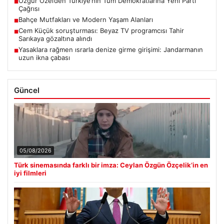
Özgür Özel’den Türkiye’nin Tüm Demokratlarına Yeni Parti
■
Çağrısı
Bahçe Mutfakları ve Modern Yaşam Alanları
■
Cem Küçük soruşturması: Beyaz TV programcısı Tahir
■
Sarıkaya gözaltına alındı
Yasaklara rağmen ısrarla denize girme girişimi: Jandarmanın
■
uzun ikna çabası
Güncel
05/08/2026
Türk sinemasında farklı bir imza: Ceylan Özgün Özçelik’in en
iyi filmleri