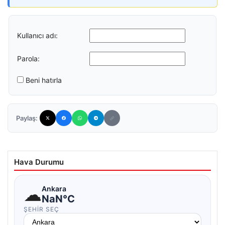
Kullanıcı adı:
Parola:
Beni hatırla
Paylaş:
Hava Durumu
☁
Ankara
NaN°C
ŞEHIR SEÇ