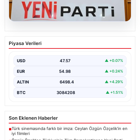
05.08.2026
Özgür Özel’den Türkiye’nin Tüm
Piyasa Verileri
Demokratlarına Yeni Parti Çağrısı
Yeni Parti Genel Başkanı Özgür Özel, partisinin
Meclis'te gerçekleştirdiği ilk grup toplantısında önemli
USD
47.57
▲ +0.07%
açıklamalarda…
EUR
54.98
▲ +0.24%
ALTIN
6498.4
▲ +4.29%
BTC
3084208
▲ +1.51%
Son Eklenen Haberler
Türk sinemasında farklı bir imza: Ceylan Özgün Özçelik’in en
■
iyi filmleri