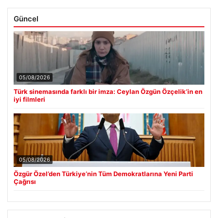
Güncel
05/08/2026
Türk sinemasında farklı bir imza: Ceylan Özgün Özçelik’in en
iyi filmleri
05/08/2026
Özgür Özel’den Türkiye’nin Tüm Demokratlarına Yeni Parti
Çağrısı