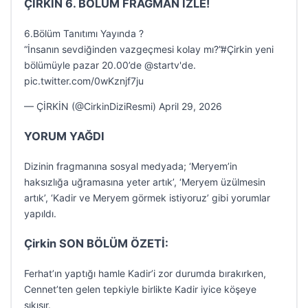
ÇİRKİN 6. BÖLÜM FRAGMAN İZLE!
6.Bölüm Tanıtımı Yayında ?
“İnsanın sevdiğinden vazgeçmesi kolay mı?”#Çirkin yeni
bölümüyle pazar 20.00’de @startv'de.
pic.twitter.com/0wKznjf7ju
— ÇİRKİN (@CirkinDiziResmi) April 29, 2026
YORUM YAĞDI
Dizinin fragmanına sosyal medyada; ‘Meryem’in
haksızlığa uğramasına yeter artık’, ‘Meryem üzülmesin
artık’, ‘Kadir ve Meryem görmek istiyoruz’ gibi yorumlar
yapıldı.
Çirkin SON BÖLÜM ÖZETİ:
Ferhat’ın yaptığı hamle Kadir’i zor durumda bırakırken,
Cennet’ten gelen tepkiyle birlikte Kadir iyice köşeye
sıkışır.