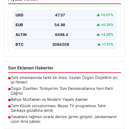
Demokratlarına Yeni Parti Çağrısı
Yeni Parti Genel Başkanı Özgür Özel, partisinin
Meclis'te gerçekleştirdiği ilk grup toplantısında önemli
USD
47.57
▲ +0.07%
açıklamalarda…
EUR
54.98
▲ +0.24%
ALTIN
6498.4
▲ +4.29%
BTC
3084208
▲ +1.51%
Son Eklenen Haberler
Türk sinemasında farklı bir imza: Ceylan Özgün Özçelik’in en
■
iyi filmleri
Özgür Özel’den Türkiye’nin Tüm Demokratlarına Yeni Parti
■
Çağrısı
Bahçe Mutfakları ve Modern Yaşam Alanları
■
Cem Küçük soruşturması: Beyaz TV programcısı Tahir
■
Sarıkaya gözaltına alındı
Yasaklara rağmen ısrarla denize girme girişimi: Jandarmanın
■
uzun ikna çabası