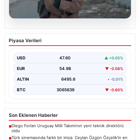
05.08.2026
Türk sinemasında farklı bir imza: Ceylan
Piyasa Verileri
Özgün Özçelik’in en iyi filmleri
USD
47.60
▲ +0.05%
EUR
54.98
▼ -0.08%
ALTIN
6495.6
• -0.01%
BTC
3065639
▼ -0.60%
Son Eklenen Haberler
Diego Forlan Uruguay Milli Takımı’nın yeni teknik direktörü
■
oldu
Türk sinemasında farklı bir imza: Ceylan Özgün Özçelik’in en
■