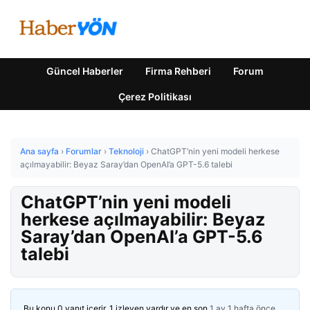
Güncel Haberler
Firma Rehberi
Forum
Çerez Politikası
Ana sayfa
›
Forumlar
›
Teknoloji
›
ChatGPT’nin yeni modeli herkese
açılmayabilir: Beyaz Saray’dan OpenAI’a GPT-5.6 talebi
ChatGPT’nin yeni modeli
herkese açılmayabilir: Beyaz
Saray’dan OpenAI’a GPT-5.6
talebi
Bu konu 0 yanıt içerir, 1 izleyen vardır ve en son
1 ay 1 hafta önce