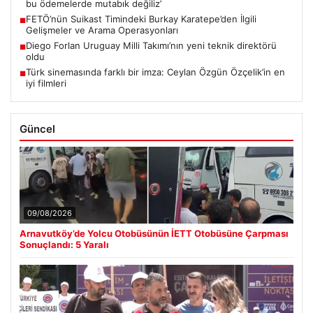
bu ödemelerde mutabık değiliz’
FETÖ’nün Suikast Timindeki Burkay Karatepe’den İlgili
■
Gelişmeler ve Arama Operasyonları
Diego Forlan Uruguay Milli Takımı’nın yeni teknik direktörü
■
oldu
Türk sinemasında farklı bir imza: Ceylan Özgün Özçelik’in en
■
iyi filmleri
Güncel
09/08/2026
Arnavutköy’de Yolcu Otobüsünün İETT Otobüsüne Çarpması
Sonuçlandı: 5 Yaralı