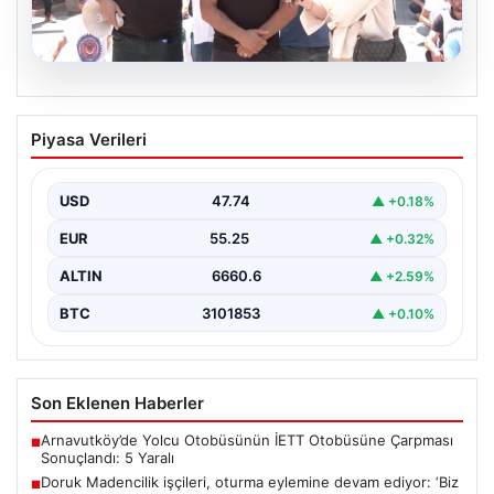
08.08.2026
Doruk Madencilik işçileri, oturma
Piyasa Verileri
eylemine devam ediyor: ‘Biz bu
ödemelerde mutabık değiliz’
USD
47.74
▲ +0.18%
{"title": "Doruk Madencilik İşçileri Oturma Eylemine
Devam Ediyor: Hak Talepleri Gündemde", "content":
EUR
55.25
▲ +0.32%
"Eskişehir’de faaliyet…
ALTIN
6660.6
▲ +2.59%
BTC
3101853
▲ +0.10%
Son Eklenen Haberler
Arnavutköy’de Yolcu Otobüsünün İETT Otobüsüne Çarpması
■
Sonuçlandı: 5 Yaralı
Doruk Madencilik işçileri, oturma eylemine devam ediyor: ‘Biz
■