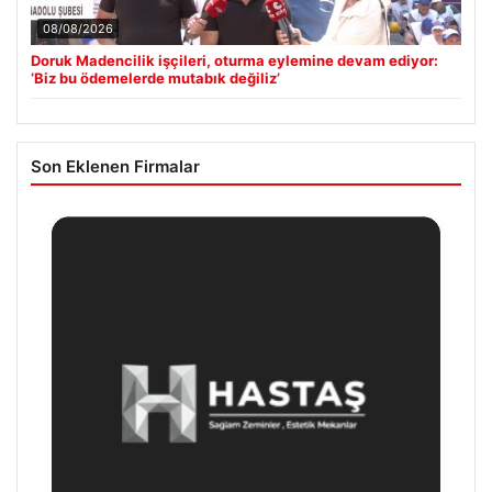
08/08/2026
Doruk Madencilik işçileri, oturma eylemine devam ediyor:
‘Biz bu ödemelerde mutabık değiliz’
Son Eklenen Firmalar