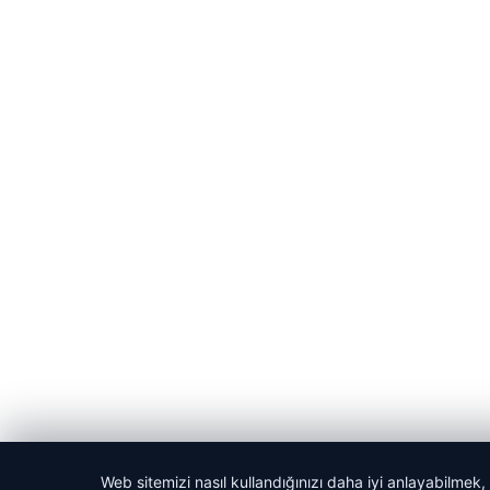
Web sitemizi nasıl kullandığınızı daha iyi anlayabilmek,
© 2026 Haber Yön