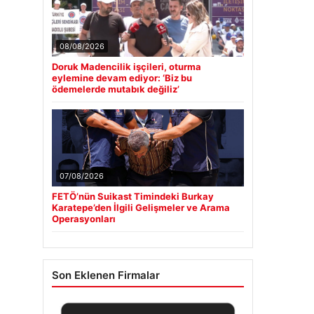
08/08/2026
Doruk Madencilik işçileri, oturma
eylemine devam ediyor: ‘Biz bu
ödemelerde mutabık değiliz’
07/08/2026
FETÖ’nün Suikast Timindeki Burkay
Karatepe’den İlgili Gelişmeler ve Arama
Operasyonları
Son Eklenen Firmalar