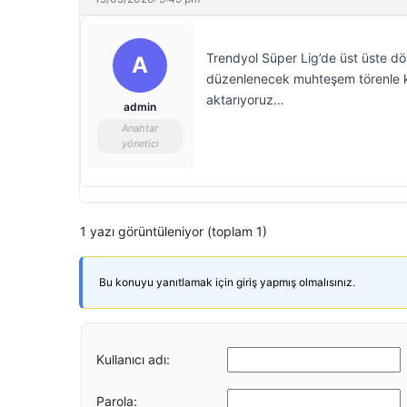
Trendyol Süper Lig’de üst üste 
A
düzenlenecek muhteşem törenle ku
aktarıyoruz…
admin
Anahtar
yönetici
1 yazı görüntüleniyor (toplam 1)
Bu konuyu yanıtlamak için giriş yapmış olmalısınız.
Kullanıcı adı:
Parola: