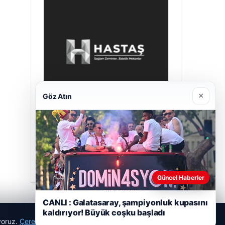
×
Göz Atın
Hastaş Beton
26/05/2026
Güncel Haberler
CANLI : Galatasaray, şampiyonluk kupasını
kaldırıyor! Büyük coşku başladı
ıyoruz.
Çerez Politikamız
Reddet
Kabul Et