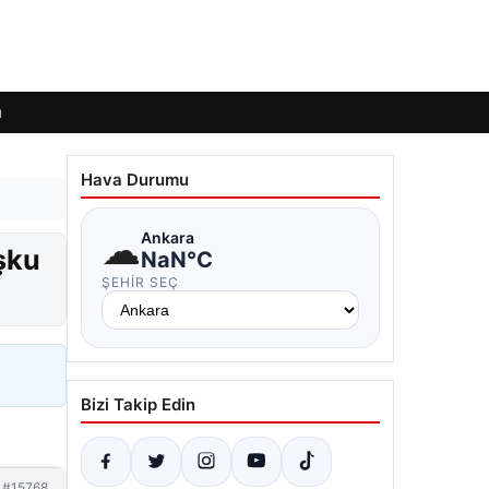
ı
Hava Durumu
☁
Ankara
şku
NaN°C
ŞEHIR SEÇ
Bizi Takip Edin
#15768