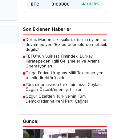
suikast planında yer…
BTC
3100000
▲ +0.18%
Son Eklenen Haberler
Doruk Madencilik işçileri, oturma eylemine
■
devam ediyor: ‘Biz bu ödemelerde mutabık
değiliz’
FETÖ’nün Suikast Timindeki Burkay
■
Karatepe’den İlgili Gelişmeler ve Arama
Operasyonları
Diego Forlan Uruguay Milli Takımı’nın yeni
■
teknik direktörü oldu
Türk sinemasında farklı bir imza: Ceylan
■
Özgün Özçelik’in en iyi filmleri
Özgür Özel’den Türkiye’nin Tüm
■
Demokratlarına Yeni Parti Çağrısı
Güncel