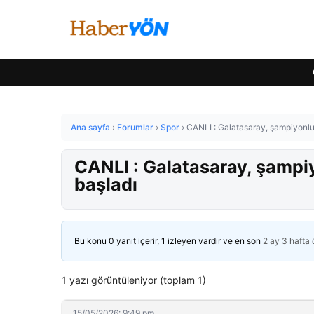
Ana sayfa
›
Forumlar
›
Spor
›
CANLI : Galatasaray, şampiyonlu
CANLI : Galatasaray, şampi
başladı
Bu konu 0 yanıt içerir, 1 izleyen vardır ve en son
2 ay 3 hafta
1 yazı görüntüleniyor (toplam 1)
15/05/2026: 9:49 pm