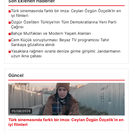
Son Eklenen Haberler
Türk sinemasında farklı bir imza: Ceylan Özgün Özçelik’in en
■
iyi filmleri
Özgür Özel’den Türkiye’nin Tüm Demokratlarına Yeni Parti
■
Çağrısı
Bahçe Mutfakları ve Modern Yaşam Alanları
■
Cem Küçük soruşturması: Beyaz TV programcısı Tahir
■
Sarıkaya gözaltına alındı
Yasaklara rağmen ısrarla denize girme girişimi: Jandarmanın
■
uzun ikna çabası
Güncel
05/08/2026
Türk sinemasında farklı bir imza: Ceylan Özgün Özçelik’in en
iyi filmleri