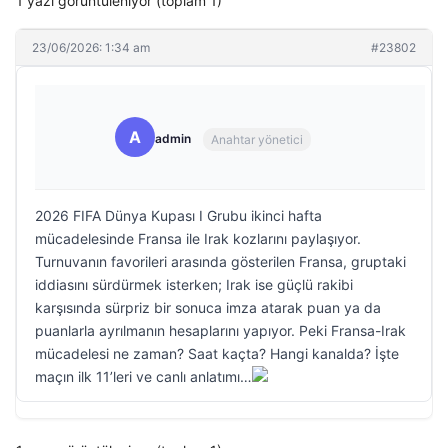
1 yazı görüntüleniyor (toplam 1)
23/06/2026: 1:34 am
#23802
A
admin
Anahtar yönetici
2026 FIFA Dünya Kupası I Grubu ikinci hafta
mücadelesinde Fransa ile Irak kozlarını paylaşıyor.
Turnuvanın favorileri arasında gösterilen Fransa, gruptaki
iddiasını sürdürmek isterken; Irak ise güçlü rakibi
karşısında sürpriz bir sonuca imza atarak puan ya da
puanlarla ayrılmanın hesaplarını yapıyor. Peki Fransa-Irak
mücadelesi ne zaman? Saat kaçta? Hangi kanalda? İşte
maçın ilk 11’leri ve canlı anlatımı…