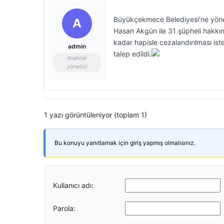
Büyükçekmece Belediyesi’ne yönel
A
Hasan Akgün ile 31 şüpheli hakkın
kadar hapisle cezalandırılması ist
admin
talep edildi.
Anahtar
yönetici
1 yazı görüntüleniyor (toplam 1)
Bu konuyu yanıtlamak için giriş yapmış olmalısınız.
Kullanıcı adı:
Parola: