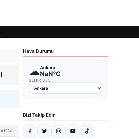
ı
Hava Durumu
☁
Ankara
ı
NaN°C
ŞEHIR SEÇ
Bizi Takip Edin
#12741