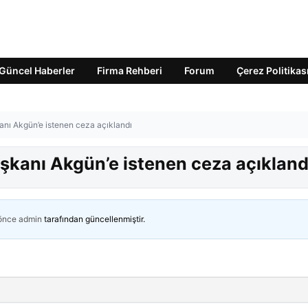
Güncel Haberler
Firma Rehberi
Forum
Çerez Politikas
ı Akgün’e istenen ceza açıklandı
kanı Akgün’e istenen ceza açıkland
 önce
admin
tarafından güncellenmiştir.