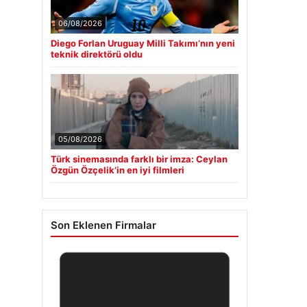
06/08/2026
Diego Forlan Uruguay Milli Takımı’nın yeni
teknik direktörü oldu
05/08/2026
Türk sinemasında farklı bir imza: Ceylan
Özgün Özçelik’in en iyi filmleri
Son Eklenen Firmalar