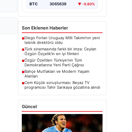
BTC
3065639
▼ -0.60%
Son Eklenen Haberler
Diego Forlan Uruguay Milli Takımı’nın yeni
■
teknik direktörü oldu
Türk sinemasında farklı bir imza: Ceylan
■
Özgün Özçelik’in en iyi filmleri
Özgür Özel’den Türkiye’nin Tüm
■
Demokratlarına Yeni Parti Çağrısı
Bahçe Mutfakları ve Modern Yaşam
■
Alanları
Cem Küçük soruşturması: Beyaz TV
■
programcısı Tahir Sarıkaya gözaltına alındı
Güncel