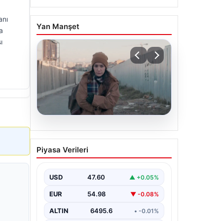
anı
Yan Manşet
a
ı
05.08.2026
Türk sinemasında farklı bir
Piyasa Verileri
imza: Ceylan Özgün
Özçelik’in en iyi filmleri
USD
47.60
▲ +0.05%
EUR
54.98
▼ -0.08%
ALTIN
6495.6
• -0.01%