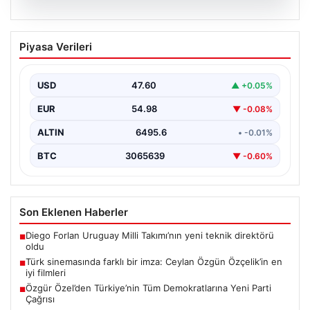
05.08.2026
Türk sinemasında farklı bir imza: Ceylan
Piyasa Verileri
Özgün Özçelik’in en iyi filmleri
USD
47.60
▲ +0.05%
EUR
54.98
▼ -0.08%
ALTIN
6495.6
• -0.01%
BTC
3065639
▼ -0.60%
Son Eklenen Haberler
Diego Forlan Uruguay Milli Takımı’nın yeni teknik direktörü
■
oldu
Türk sinemasında farklı bir imza: Ceylan Özgün Özçelik’in en
■
iyi filmleri
Özgür Özel’den Türkiye’nin Tüm Demokratlarına Yeni Parti
■
Çağrısı