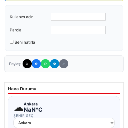
Kullanıcı adı:
Parola:
Beni hatırla
Paylaş:
Hava Durumu
☁
Ankara
NaN°C
ŞEHIR SEÇ