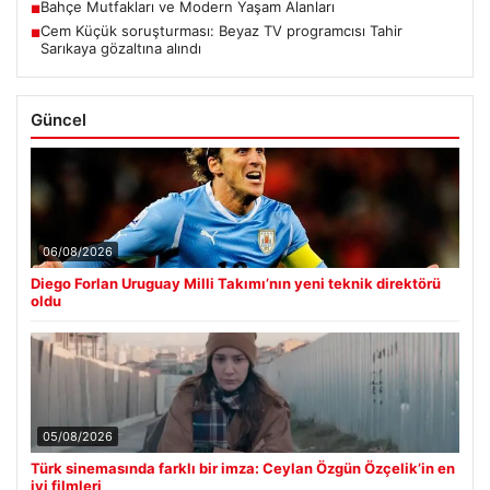
Bahçe Mutfakları ve Modern Yaşam Alanları
■
Cem Küçük soruşturması: Beyaz TV programcısı Tahir
■
Sarıkaya gözaltına alındı
Güncel
06/08/2026
Diego Forlan Uruguay Milli Takımı’nın yeni teknik direktörü
oldu
05/08/2026
Türk sinemasında farklı bir imza: Ceylan Özgün Özçelik’in en
iyi filmleri