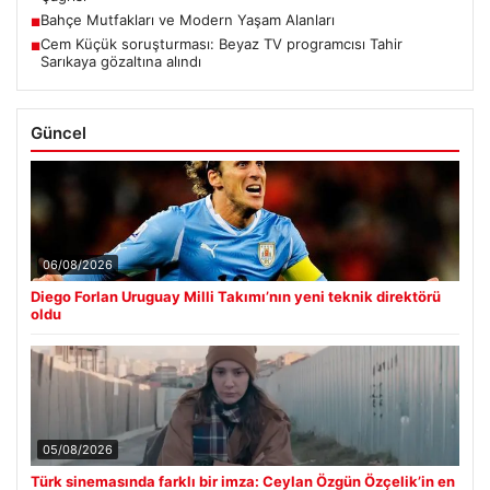
Bahçe Mutfakları ve Modern Yaşam Alanları
■
Cem Küçük soruşturması: Beyaz TV programcısı Tahir
■
Sarıkaya gözaltına alındı
Güncel
06/08/2026
Diego Forlan Uruguay Milli Takımı’nın yeni teknik direktörü
oldu
05/08/2026
Türk sinemasında farklı bir imza: Ceylan Özgün Özçelik’in en