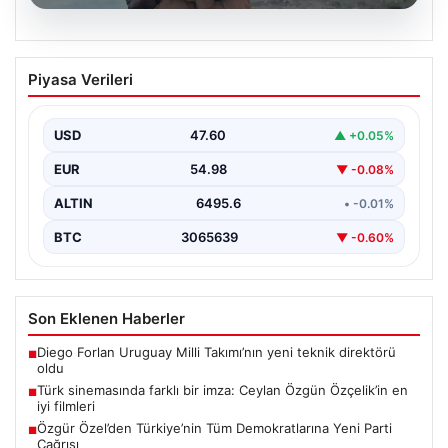
05.08.2026
Türk sinemasında farklı bir imza: Ceylan
Piyasa Verileri
Özgün Özçelik’in en iyi filmleri
USD
47.60
▲ +0.05%
EUR
54.98
▼ -0.08%
ALTIN
6495.6
• -0.01%
BTC
3065639
▼ -0.60%
Son Eklenen Haberler
Diego Forlan Uruguay Milli Takımı’nın yeni teknik direktörü
■
oldu
Türk sinemasında farklı bir imza: Ceylan Özgün Özçelik’in en
■
iyi filmleri
Özgür Özel’den Türkiye’nin Tüm Demokratlarına Yeni Parti
■
Çağrısı