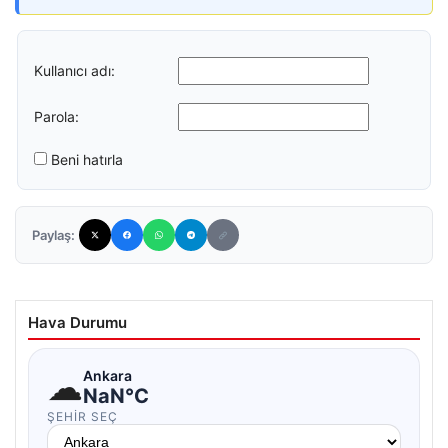
Kullanıcı adı:
Parola:
Beni hatırla
Paylaş:
Hava Durumu
☁
Ankara
NaN°C
ŞEHIR SEÇ