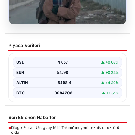
05.08.2026
Türk sinemasında farklı bir imza: Ceylan
Piyasa Verileri
Özgün Özçelik’in en iyi filmleri
USD
47.57
▲ +0.07%
EUR
54.98
▲ +0.24%
ALTIN
6498.4
▲ +4.29%
BTC
3084208
▲ +1.51%
Son Eklenen Haberler
Diego Forlan Uruguay Milli Takımı’nın yeni teknik direktörü
■
oldu