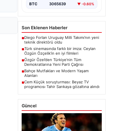
BTC
3065639
▼ -0.60%
Son Eklenen Haberler
Diego Forlan Uruguay Milli Takımı’nın yeni
■
teknik direktörü oldu
Türk sinemasında farklı bir imza: Ceylan
■
Özgün Özçelik’in en iyi filmleri
Özgür Özel’den Türkiye’nin Tüm
■
Demokratlarına Yeni Parti Çağrısı
Bahçe Mutfakları ve Modern Yaşam
■
Alanları
Cem Küçük soruşturması: Beyaz TV
■
programcısı Tahir Sarıkaya gözaltına alındı
Güncel