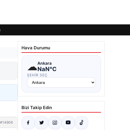
ı
Hava Durumu
☁
Ankara
NaN°C
ŞEHIR SEÇ
Bizi Takip Edin
#14906