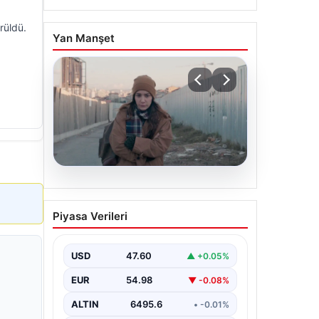
rüldü.
Yan Manşet
05.08.2026
Türk sinemasında farklı bir
Piyasa Verileri
imza: Ceylan Özgün
Özçelik’in en iyi filmleri
USD
47.60
▲ +0.05%
EUR
54.98
▼ -0.08%
ALTIN
6495.6
• -0.01%