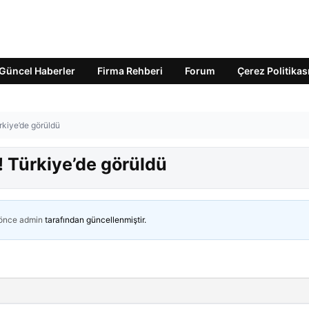
Güncel Haberler
Firma Rehberi
Forum
Çerez Politikas
ürkiye’de görüldü
r! Türkiye’de görüldü
 önce
admin
tarafından güncellenmiştir.