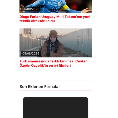
06/08/2026
Diego Forlan Uruguay Milli Takımı’nın yeni
teknik direktörü oldu
05/08/2026
Türk sinemasında farklı bir imza: Ceylan
Özgün Özçelik’in en iyi filmleri
Son Eklenen Firmalar