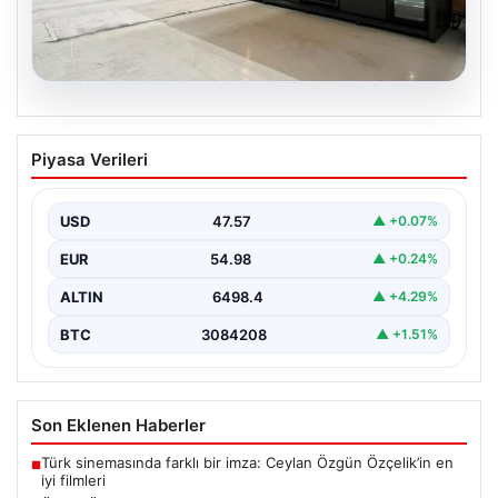
04.08.2026
Bahçe Mutfakları ve Modern Yaşam
Piyasa Verileri
Alanları
Doğal hava tasarımı günümüzde önemli bir dönüşüm
yaşamaktadır. Özellikle de özel konutlarda yaşayan
USD
47.57
▲ +0.07%
kullanıcılar,…
EUR
54.98
▲ +0.24%
ALTIN
6498.4
▲ +4.29%
BTC
3084208
▲ +1.51%
Son Eklenen Haberler
Türk sinemasında farklı bir imza: Ceylan Özgün Özçelik’in en
■
iyi filmleri