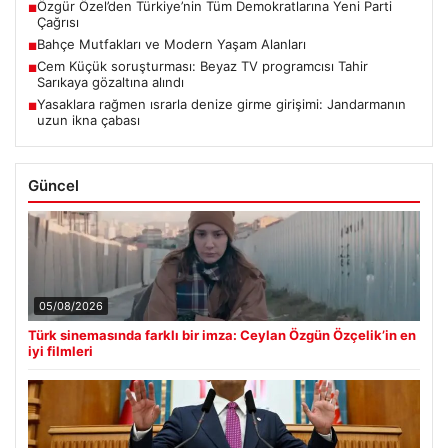
Özgür Özel’den Türkiye’nin Tüm Demokratlarına Yeni Parti
■
Çağrısı
Bahçe Mutfakları ve Modern Yaşam Alanları
■
Cem Küçük soruşturması: Beyaz TV programcısı Tahir
■
Sarıkaya gözaltına alındı
Yasaklara rağmen ısrarla denize girme girişimi: Jandarmanın
■
uzun ikna çabası
Güncel
05/08/2026
Türk sinemasında farklı bir imza: Ceylan Özgün Özçelik’in en
iyi filmleri