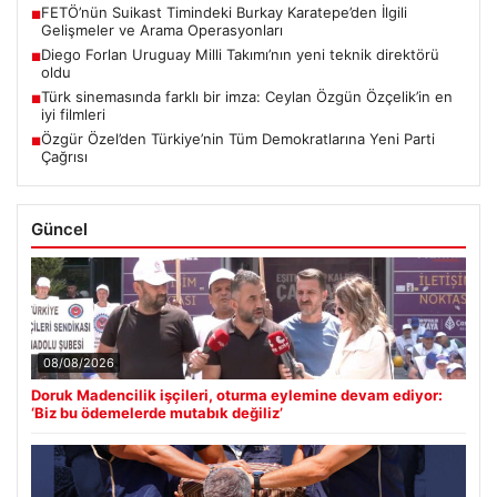
FETÖ’nün Suikast Timindeki Burkay Karatepe’den İlgili
■
Gelişmeler ve Arama Operasyonları
Diego Forlan Uruguay Milli Takımı’nın yeni teknik direktörü
■
oldu
Türk sinemasında farklı bir imza: Ceylan Özgün Özçelik’in en
■
iyi filmleri
Özgür Özel’den Türkiye’nin Tüm Demokratlarına Yeni Parti
■
Çağrısı
Güncel
08/08/2026
Doruk Madencilik işçileri, oturma eylemine devam ediyor:
‘Biz bu ödemelerde mutabık değiliz’