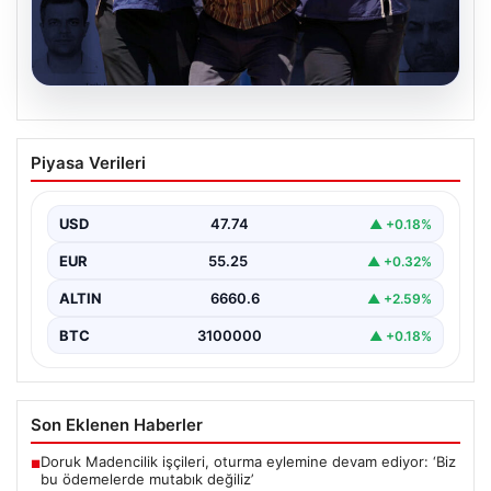
07.08.2026
FETÖ’nün Suikast Timindeki Burkay
Piyasa Verileri
Karatepe’den İlgili Gelişmeler ve Arama
Operasyonları
USD
47.74
▲ +0.18%
15 Temmuz darbe girişimi sırasında Cumhurbaşkanı
Recep Tayyip Erdoğan'a yönelik düzenlenen suikast
EUR
55.25
▲ +0.32%
planında yer…
ALTIN
6660.6
▲ +2.59%
BTC
3100000
▲ +0.18%
Son Eklenen Haberler
Doruk Madencilik işçileri, oturma eylemine devam ediyor: ‘Biz
■
bu ödemelerde mutabık değiliz’