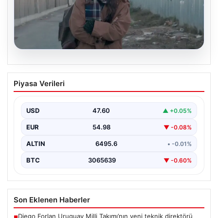
05.08.2026
Türk sinemasında farklı bir imza: Ceylan
Piyasa Verileri
Özgün Özçelik’in en iyi filmleri
USD
47.60
▲ +0.05%
EUR
54.98
▼ -0.08%
ALTIN
6495.6
• -0.01%
BTC
3065639
▼ -0.60%
Son Eklenen Haberler
Diego Forlan Uruguay Milli Takımı’nın yeni teknik direktörü
■