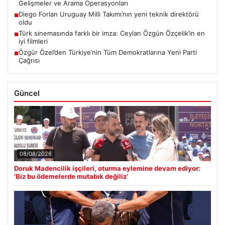
Gelişmeler ve Arama Operasyonları
Diego Forlan Uruguay Milli Takımı’nın yeni teknik direktörü
■
oldu
Türk sinemasında farklı bir imza: Ceylan Özgün Özçelik’in en
■
iyi filmleri
Özgür Özel’den Türkiye’nin Tüm Demokratlarına Yeni Parti
■
Çağrısı
Güncel
08/08/2026
Doruk Madencilik işçileri, oturma eylemine devam ediyor:
‘Biz bu ödemelerde mutabık değiliz’