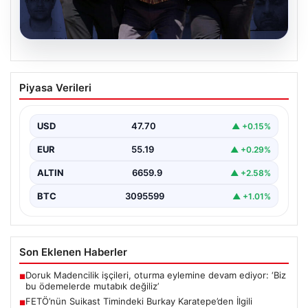
07.08.2026
FETÖ’nün Suikast Timindeki Burkay
Piyasa Verileri
Karatepe’den İlgili Gelişmeler ve Arama
Operasyonları
USD
47.70
▲ +0.15%
15 Temmuz darbe girişimi sırasında Cumhurbaşkanı
Recep Tayyip Erdoğan'a yönelik düzenlenen suikast
EUR
55.19
▲ +0.29%
planında yer…
ALTIN
6659.9
▲ +2.58%
BTC
3095599
▲ +1.01%
Son Eklenen Haberler
Doruk Madencilik işçileri, oturma eylemine devam ediyor: ‘Biz
■
bu ödemelerde mutabık değiliz’
FETÖ’nün Suikast Timindeki Burkay Karatepe’den İlgili
■