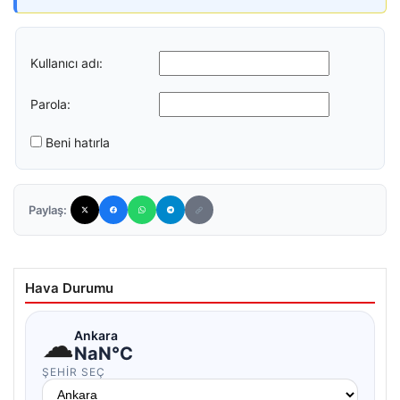
Kullanıcı adı:
Parola:
Beni hatırla
Paylaş:
Hava Durumu
☁
Ankara
NaN°C
ŞEHIR SEÇ