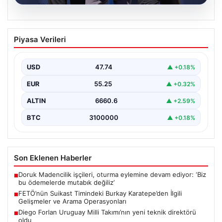
07.08.2026
FETÖ’nün Suikast Timindeki Burkay
Piyasa Verileri
Karatepe’den İlgili Gelişmeler ve Arama
Operasyonları
USD
47.74
▲ +0.18%
15 Temmuz darbe girişimi sırasında Cumhurbaşkanı
Recep Tayyip Erdoğan'a yönelik düzenlenen suikast
EUR
55.25
▲ +0.32%
planında yer…
ALTIN
6660.6
▲ +2.59%
BTC
3100000
▲ +0.18%
Son Eklenen Haberler
Doruk Madencilik işçileri, oturma eylemine devam ediyor: ‘Biz
■
bu ödemelerde mutabık değiliz’
FETÖ’nün Suikast Timindeki Burkay Karatepe’den İlgili
■
Gelişmeler ve Arama Operasyonları
Diego Forlan Uruguay Milli Takımı’nın yeni teknik direktörü
■
oldu