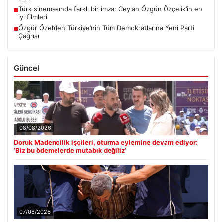
Türk sinemasında farklı bir imza: Ceylan Özgün Özçelik’in en
■
iyi filmleri
Özgür Özel’den Türkiye’nin Tüm Demokratlarına Yeni Parti
■
Çağrısı
Güncel
08/08/2026
Doruk Madencilik işçileri, oturma eylemine devam ediyor:
‘Biz bu ödemelerde mutabık değiliz’
07/08/2026