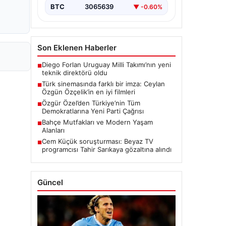
BTC
3065639
▼ -0.60%
Son Eklenen Haberler
Diego Forlan Uruguay Milli Takımı’nın yeni
■
teknik direktörü oldu
Türk sinemasında farklı bir imza: Ceylan
■
Özgün Özçelik’in en iyi filmleri
Özgür Özel’den Türkiye’nin Tüm
■
Demokratlarına Yeni Parti Çağrısı
Bahçe Mutfakları ve Modern Yaşam
■
Alanları
Cem Küçük soruşturması: Beyaz TV
■
programcısı Tahir Sarıkaya gözaltına alındı
Güncel