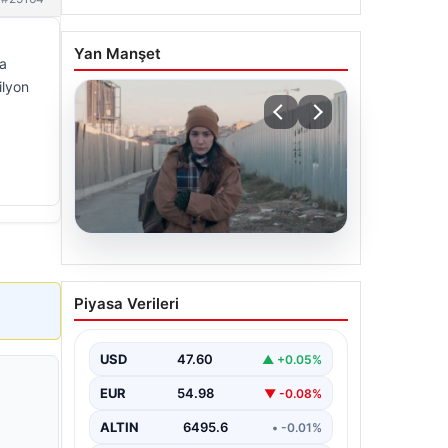
Yan Manşet
a
ilyon
05.08.2026
Türk sinemasında farklı bir
Piyasa Verileri
imza: Ceylan Özgün
Özçelik’in en iyi filmleri
USD
47.60
▲ +0.05%
EUR
54.98
▼ -0.08%
ALTIN
6495.6
• -0.01%