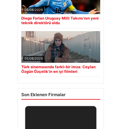
06/08/2026
Diego Forlan Uruguay Milli Takımı’nın yeni
teknik direktörü oldu
05/08/2026
Türk sinemasında farklı bir imza: Ceylan
Özgün Özçelik’in en iyi filmleri
Son Eklenen Firmalar