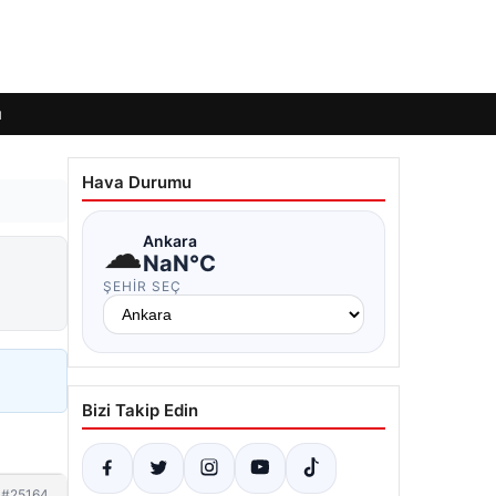
ı
Hava Durumu
☁
Ankara
NaN°C
ŞEHIR SEÇ
Bizi Takip Edin
#25164