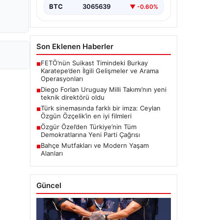
BTC
3065639
▼ -0.60%
Son Eklenen Haberler
FETÖ’nün Suikast Timindeki Burkay
■
Karatepe’den İlgili Gelişmeler ve Arama
Operasyonları
Diego Forlan Uruguay Milli Takımı’nın yeni
■
teknik direktörü oldu
Türk sinemasında farklı bir imza: Ceylan
■
Özgün Özçelik’in en iyi filmleri
Özgür Özel’den Türkiye’nin Tüm
■
Demokratlarına Yeni Parti Çağrısı
Bahçe Mutfakları ve Modern Yaşam
■
Alanları
Güncel