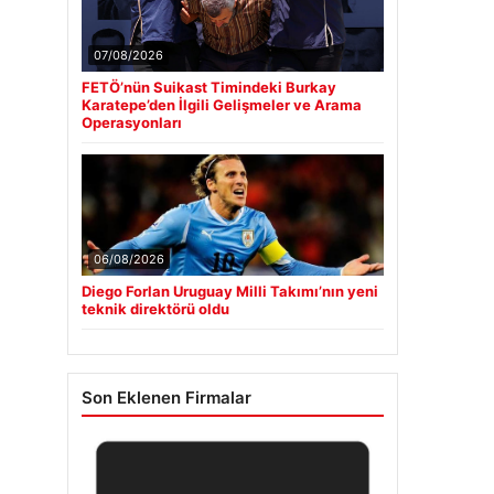
07/08/2026
FETÖ’nün Suikast Timindeki Burkay
Karatepe’den İlgili Gelişmeler ve Arama
Operasyonları
06/08/2026
Diego Forlan Uruguay Milli Takımı’nın yeni
teknik direktörü oldu
Son Eklenen Firmalar