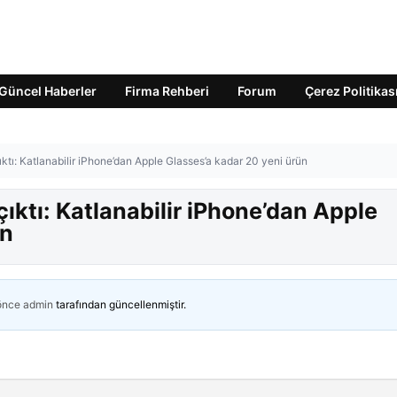
Güncel Haberler
Firma Rehberi
Forum
Çerez Politikas
çıktı: Katlanabilir iPhone’dan Apple Glasses’a kadar 20 yeni ürün
 çıktı: Katlanabilir iPhone’dan Apple
ün
 önce
admin
tarafından güncellenmiştir.