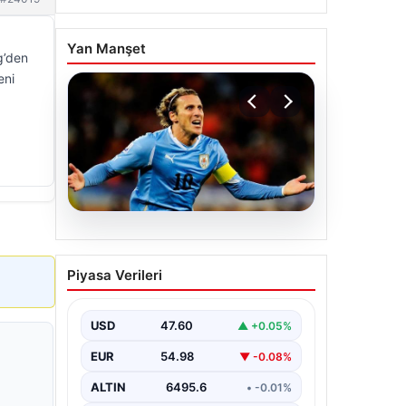
Yan Manşet
g’den
eni
06.08.2026
Diego Forlan Uruguay Milli
Piyasa Verileri
Takımı’nın yeni teknik
direktörü oldu
USD
47.60
▲ +0.05%
EUR
54.98
▼ -0.08%
ALTIN
6495.6
• -0.01%