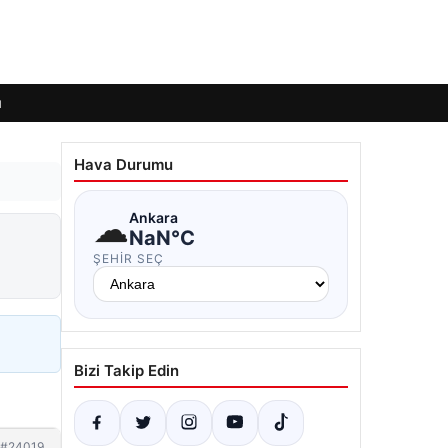
ı
Hava Durumu
☁
Ankara
NaN°C
ŞEHIR SEÇ
Bizi Takip Edin
#24019