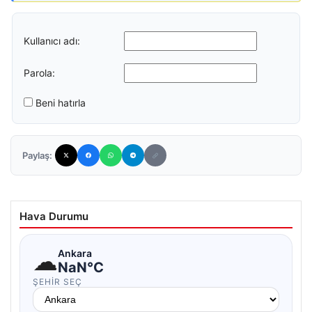
Kullanıcı adı:
Parola:
Beni hatırla
Paylaş:
Hava Durumu
☁
Ankara
NaN°C
ŞEHIR SEÇ