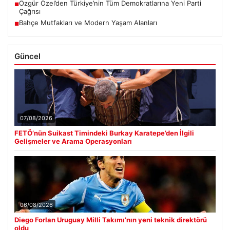
Özgür Özel’den Türkiye’nin Tüm Demokratlarına Yeni Parti
■
Çağrısı
Bahçe Mutfakları ve Modern Yaşam Alanları
■
Güncel
07/08/2026
FETÖ’nün Suikast Timindeki Burkay Karatepe’den İlgili
Gelişmeler ve Arama Operasyonları
06/08/2026
Diego Forlan Uruguay Milli Takımı’nın yeni teknik direktörü
oldu