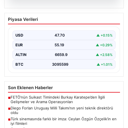
06.08.2026
Diego Forlan Uruguay Milli Takımı’nın
Piyasa Verileri
yeni teknik direktörü oldu
USD
47.70
▲ +0.15%
EUR
55.19
▲ +0.29%
ALTIN
6659.9
▲ +2.58%
BTC
3095599
▲ +1.01%
Son Eklenen Haberler
FETÖ’nün Suikast Timindeki Burkay Karatepe’den İlgili
■
Gelişmeler ve Arama Operasyonları
Diego Forlan Uruguay Milli Takımı’nın yeni teknik direktörü
■
oldu
Türk sinemasında farklı bir imza: Ceylan Özgün Özçelik’in en
■
iyi filmleri