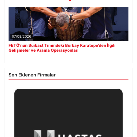
07/08/2026
FETÖ’nün Suikast Timindeki Burkay Karatepe’den İlgili
Gelişmeler ve Arama Operasyonları
Son Eklenen Firmalar