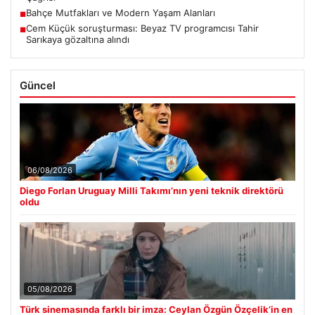
Bahçe Mutfakları ve Modern Yaşam Alanları
■
Cem Küçük soruşturması: Beyaz TV programcısı Tahir
■
Sarıkaya gözaltına alındı
Güncel
06/08/2026
Diego Forlan Uruguay Milli Takımı’nın yeni teknik direktörü
oldu
05/08/2026
Türk sinemasında farklı bir imza: Ceylan Özgün Özçelik’in en