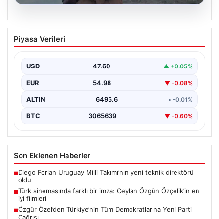
05.08.2026
Türk sinemasında farklı bir imza: Ceylan
Piyasa Verileri
Özgün Özçelik’in en iyi filmleri
USD
47.60
▲ +0.05%
EUR
54.98
▼ -0.08%
ALTIN
6495.6
• -0.01%
BTC
3065639
▼ -0.60%
Son Eklenen Haberler
Diego Forlan Uruguay Milli Takımı’nın yeni teknik direktörü
■
oldu
Türk sinemasında farklı bir imza: Ceylan Özgün Özçelik’in en
■
iyi filmleri
Özgür Özel’den Türkiye’nin Tüm Demokratlarına Yeni Parti
■
Çağrısı