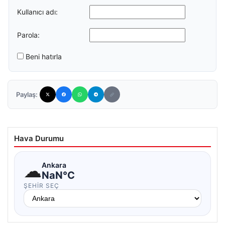
Kullanıcı adı:
Parola:
Beni hatırla
Paylaş:
Hava Durumu
☁
Ankara
NaN°C
ŞEHIR SEÇ