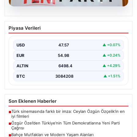
05.08.2026
Özgür Özel’den Türkiye’nin Tüm
Piyasa Verileri
Demokratlarına Yeni Parti Çağrısı
Yeni Parti Genel Başkanı Özgür Özel, partisinin
Meclis'te gerçekleştirdiği ilk grup toplantısında önemli
USD
47.57
▲ +0.07%
açıklamalarda…
EUR
54.98
▲ +0.24%
ALTIN
6498.4
▲ +4.29%
BTC
3084208
▲ +1.51%
Son Eklenen Haberler
Türk sinemasında farklı bir imza: Ceylan Özgün Özçelik’in en
■
iyi filmleri
Özgür Özel’den Türkiye’nin Tüm Demokratlarına Yeni Parti
■
Çağrısı
Bahçe Mutfakları ve Modern Yaşam Alanları
■