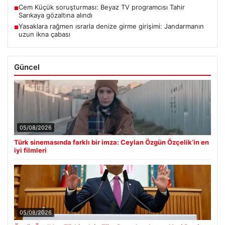
Cem Küçük soruşturması: Beyaz TV programcısı Tahir
■
Sarıkaya gözaltına alındı
Yasaklara rağmen ısrarla denize girme girişimi: Jandarmanın
■
uzun ikna çabası
Güncel
05/08/2026
Türk sinemasında farklı bir imza: Ceylan Özgün Özçelik’in en
iyi filmleri
05/08/2026