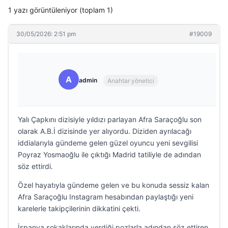
1 yazı görüntüleniyor (toplam 1)
30/05/2026: 2:51 pm
#19009
A
admin
Anahtar yönetici
Yalı Çapkını dizisiyle yıldızı parlayan Afra Saraçoğlu son
olarak A.B.İ dizisinde yer alıyordu. Diziden ayrılacağı
iddialarıyla gündeme gelen güzel oyuncu yeni sevgilisi
Poyraz Yosmaoğlu ile çıktığı Madrid tatiliyle de adından
söz ettirdi.
Özel hayatıyla gündeme gelen ve bu konuda sessiz kalan
Afra Saraçoğlu Instagram hesabından paylaştığı yeni
karelerle takipçilerinin dikkatini çekti.
İspanya sokaklarında verdiği pozlarla adından söz ettiren