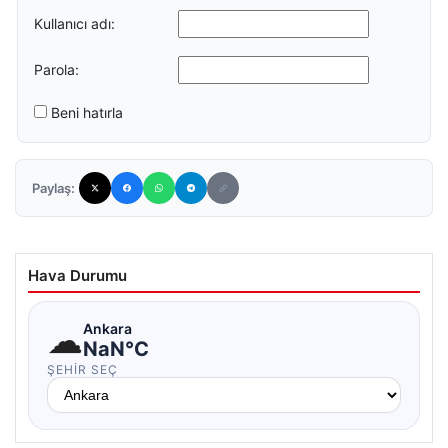
Kullanıcı adı:
Parola:
Beni hatırla
Paylaş:
Hava Durumu
☁
Ankara
NaN°C
ŞEHIR SEÇ