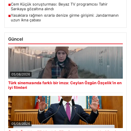
Cem Küçük soruşturması: Beyaz TV programcısı Tahir
■
Sarıkaya gözaltına alındı
Yasaklara rağmen ısrarla denize girme girişimi: Jandarmanın
■
uzun ikna çabası
Güncel
05/08/2026
Türk sinemasında farklı bir imza: Ceylan Özgün Özçelik’in en
iyi filmleri
05/08/2026