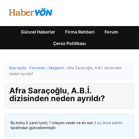
Güncel Haberler
Firma Rehberi
Forum
Çerez Politikası
Ana sayfa
›
Forumlar
›
Magazin
›
Afra Saraçoğlu, A.B.İ. dizisinden
neden ayrıldı?
Afra Saraçoğlu, A.B.İ.
dizisinden neden ayrıldı?
Bu konu 0 yanıt içerir, 1 izleyen vardır ve en son
2 ay önce
admin
tarafından güncellenmiştir.