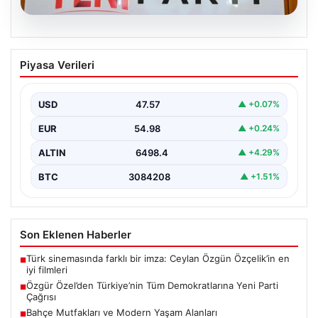
05.08.2026
Özgür Özel’den Türkiye’nin Tüm
Piyasa Verileri
Demokratlarına Yeni Parti Çağrısı
Yeni Parti Genel Başkanı Özgür Özel, partisinin
Meclis'te gerçekleştirdiği ilk grup toplantısında önemli
USD
47.57
▲ +0.07%
açıklamalarda…
EUR
54.98
▲ +0.24%
ALTIN
6498.4
▲ +4.29%
BTC
3084208
▲ +1.51%
Son Eklenen Haberler
Türk sinemasında farklı bir imza: Ceylan Özgün Özçelik’in en
■
iyi filmleri
Özgür Özel’den Türkiye’nin Tüm Demokratlarına Yeni Parti
■
Çağrısı
Bahçe Mutfakları ve Modern Yaşam Alanları
■