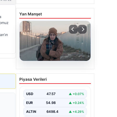
Yan Manşet
a
domuz
an’ın
05.08.2026
Türk sinemasında farklı bir
Piyasa Verileri
imza: Ceylan Özgün
Özçelik’in en iyi filmleri
USD
47.57
▲ +0.07%
EUR
54.98
▲ +0.24%
ALTIN
6498.4
▲ +4.29%