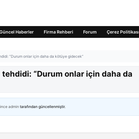
Güncel Haberler
Firma Rehberi
Forum
Çerez Politikas
didi: “Durum onlar için daha da kötüye gidecek”
tehdidi: “Durum onlar için daha da
 önce
admin
tarafından güncellenmiştir.