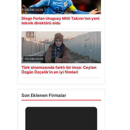
06/08/2026
Diego Forlan Uruguay Milli Takımı’nın yeni
teknik direktörü oldu
05/08/2026
Türk sinemasında farklı bir imza: Ceylan
Özgün Özçelik’in en iyi filmleri
Son Eklenen Firmalar