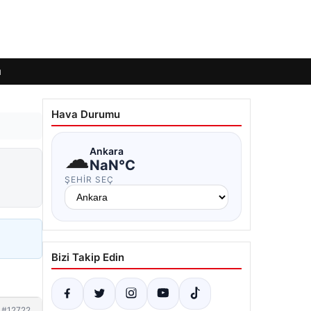
ı
Hava Durumu
☁
Ankara
NaN°C
ŞEHIR SEÇ
Bizi Takip Edin
#12722