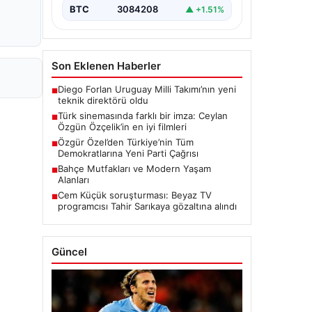
BTC
3084208
▲ +1.51%
Son Eklenen Haberler
Diego Forlan Uruguay Milli Takımı’nın yeni
■
teknik direktörü oldu
Türk sinemasında farklı bir imza: Ceylan
■
Özgün Özçelik’in en iyi filmleri
Özgür Özel’den Türkiye’nin Tüm
■
Demokratlarına Yeni Parti Çağrısı
Bahçe Mutfakları ve Modern Yaşam
■
Alanları
Cem Küçük soruşturması: Beyaz TV
■
programcısı Tahir Sarıkaya gözaltına alındı
Güncel