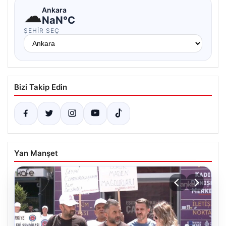
☁
Ankara
NaN°C
ŞEHIR SEÇ
Bizi Takip Edin
Yan Manşet