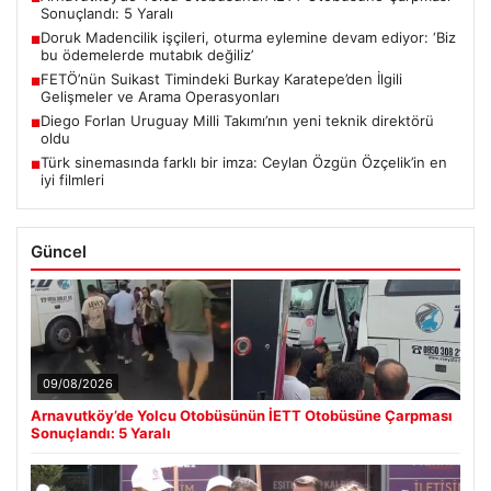
Sonuçlandı: 5 Yaralı
Doruk Madencilik işçileri, oturma eylemine devam ediyor: ‘Biz
■
bu ödemelerde mutabık değiliz’
FETÖ’nün Suikast Timindeki Burkay Karatepe’den İlgili
■
Gelişmeler ve Arama Operasyonları
Diego Forlan Uruguay Milli Takımı’nın yeni teknik direktörü
■
oldu
Türk sinemasında farklı bir imza: Ceylan Özgün Özçelik’in en
■
iyi filmleri
Güncel
09/08/2026
Arnavutköy’de Yolcu Otobüsünün İETT Otobüsüne Çarpması
Sonuçlandı: 5 Yaralı