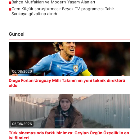
Bahçe Mutfakları ve Modern Yaşam Alanları
■
Cem Küçük soruşturması: Beyaz TV programcısı Tahir
■
Sarıkaya gözaltına alındı
Güncel
06/08/2026
Diego Forlan Uruguay Milli Takımı’nın yeni teknik direktörü
oldu
05/08/2026
Türk sinemasında farklı bir imza: Ceylan Özgün Özçelik’in en
iyi filmleri