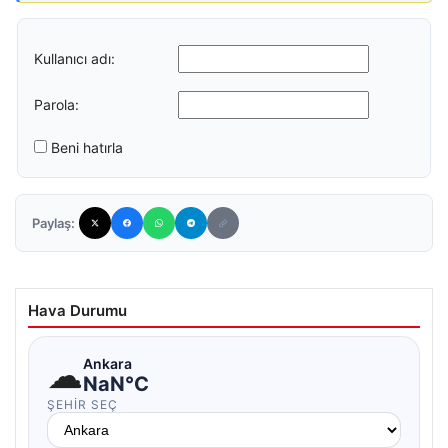
Kullanıcı adı:
Parola:
Beni hatırla
Paylaş:
Hava Durumu
☁
Ankara
NaN°C
ŞEHIR SEÇ