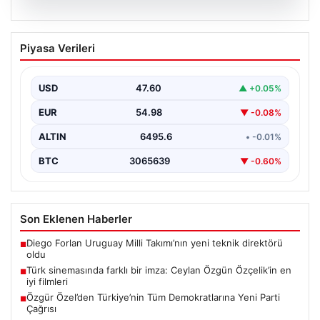
05.08.2026
Türk sinemasında farklı bir imza: Ceylan
Piyasa Verileri
Özgün Özçelik’in en iyi filmleri
USD
47.60
▲ +0.05%
EUR
54.98
▼ -0.08%
ALTIN
6495.6
• -0.01%
BTC
3065639
▼ -0.60%
Son Eklenen Haberler
Diego Forlan Uruguay Milli Takımı’nın yeni teknik direktörü
■
oldu
Türk sinemasında farklı bir imza: Ceylan Özgün Özçelik’in en
■
iyi filmleri
Özgür Özel’den Türkiye’nin Tüm Demokratlarına Yeni Parti
■
Çağrısı