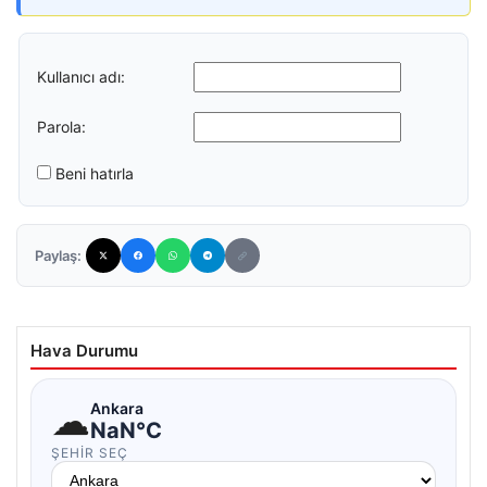
Kullanıcı adı:
Parola:
Beni hatırla
Paylaş:
Hava Durumu
☁
Ankara
NaN°C
ŞEHIR SEÇ