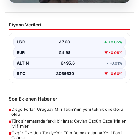
05.08.2026
Türk sinemasında farklı bir imza: Ceylan
Piyasa Verileri
Özgün Özçelik’in en iyi filmleri
USD
47.60
▲ +0.05%
EUR
54.98
▼ -0.08%
ALTIN
6495.6
• -0.01%
BTC
3065639
▼ -0.60%
Son Eklenen Haberler
Diego Forlan Uruguay Milli Takımı’nın yeni teknik direktörü
■
oldu
Türk sinemasında farklı bir imza: Ceylan Özgün Özçelik’in en
■
iyi filmleri
Özgür Özel’den Türkiye’nin Tüm Demokratlarına Yeni Parti
■
Çağrısı