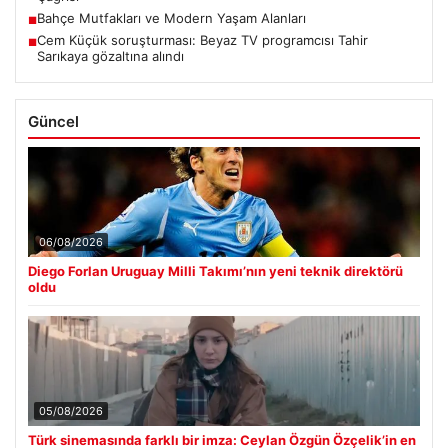
Bahçe Mutfakları ve Modern Yaşam Alanları
■
Cem Küçük soruşturması: Beyaz TV programcısı Tahir
■
Sarıkaya gözaltına alındı
Güncel
06/08/2026
Diego Forlan Uruguay Milli Takımı’nın yeni teknik direktörü
oldu
05/08/2026
Türk sinemasında farklı bir imza: Ceylan Özgün Özçelik’in en