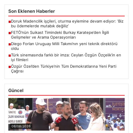
Son Eklenen Haberler
Doruk Madencilik işçileri, oturma eylemine devam ediyor: ‘Biz
■
bu ödemelerde mutabık değiliz’
FETÖ’nün Suikast Timindeki Burkay Karatepe’den İlgili
■
Gelişmeler ve Arama Operasyonları
Diego Forlan Uruguay Milli Takımı’nın yeni teknik direktörü
■
oldu
Türk sinemasında farklı bir imza: Ceylan Özgün Özçelik’in en
■
iyi filmleri
Özgür Özel’den Türkiye’nin Tüm Demokratlarına Yeni Parti
■
Çağrısı
Güncel
08/08/2026