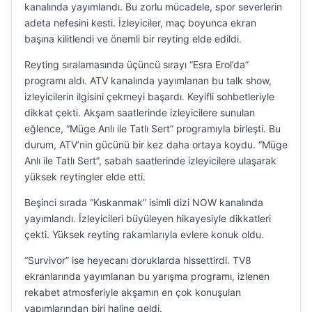
kanalında yayımlandı. Bu zorlu mücadele, spor severlerin
adeta nefesini kesti. İzleyiciler, maç boyunca ekran
başına kilitlendi ve önemli bir reyting elde edildi.
Reyting sıralamasında üçüncü sırayı “Esra Erol’da”
programı aldı. ATV kanalında yayımlanan bu talk show,
izleyicilerin ilgisini çekmeyi başardı. Keyifli sohbetleriyle
dikkat çekti. Akşam saatlerinde izleyicilere sunulan
eğlence, “Müge Anlı ile Tatlı Sert” programıyla birleşti. Bu
durum, ATV’nin gücünü bir kez daha ortaya koydu. “Müge
Anlı ile Tatlı Sert”, sabah saatlerinde izleyicilere ulaşarak
yüksek reytingler elde etti.
Beşinci sırada “Kıskanmak” isimli dizi NOW kanalında
yayımlandı. İzleyicileri büyüleyen hikayesiyle dikkatleri
çekti. Yüksek reyting rakamlarıyla evlere konuk oldu.
“Survivor” ise heyecanı doruklarda hissettirdi. TV8
ekranlarında yayımlanan bu yarışma programı, izlenen
rekabet atmosferiyle akşamın en çok konuşulan
yapımlarından biri haline geldi.