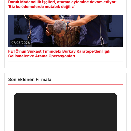
Doruk Madencilik işçileri, oturma eylemine devam ediyor:
‘Biz bu ödemelerde mutabık değiliz’
07/08/2026
FETÖ’nün Suikast Timindeki Burkay Karatepe’den İlgili
Gelişmeler ve Arama Operasyonları
Son Eklenen Firmalar