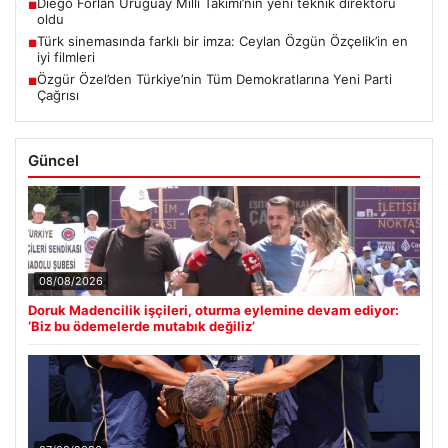
Diego Forlan Uruguay Milli Takımı’nın yeni teknik direktörü
■
oldu
Türk sinemasında farklı bir imza: Ceylan Özgün Özçelik’in en
■
iyi filmleri
Özgür Özel’den Türkiye’nin Tüm Demokratlarına Yeni Parti
■
Çağrısı
Güncel
08/08/2026
Doruk Madencilik işçileri, oturma eylemine devam ediyor:
‘Biz bu ödemelerde mutabık değiliz’