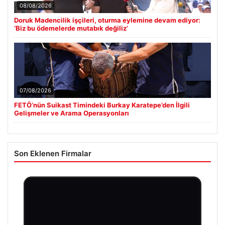
08/08/2026
Doruk Madencilik işçileri, oturma eylemine devam ediyor:
‘Biz bu ödemelerde mutabık değiliz’
07/08/2026
FETÖ’nün Suikast Timindeki Burkay Karatepe’den İlgili
Gelişmeler ve Arama Operasyonları
Son Eklenen Firmalar