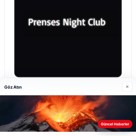
×
Göz Atın
Prenses Night Club
29/04/2026
Web sitemizi nasıl kullandığınızı daha iyi anlayabilmek,
Güncel Haberler
deneyiminizi kişiselleştirmek ve geliştirmek amacıyla çerezler
kullanıyoruz.
Çerez Politikamız