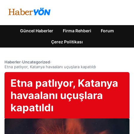
Güncel Haberler
Firma Rehberi
Forum
Çerez Politikası
Haberler
›
Uncategorized
›
Etna patlıyor, Katanya havaalanı uçuşlara kapatıldı
Etna patlıyor, Katanya
havaalanı uçuşlara
kapatıldı