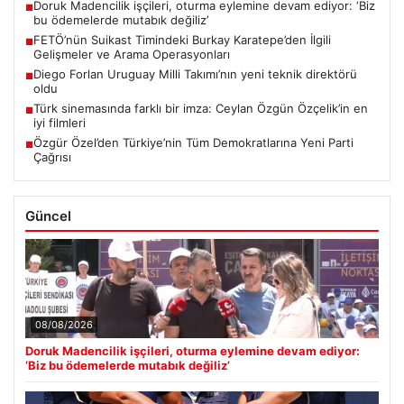
Doruk Madencilik işçileri, oturma eylemine devam ediyor: ‘Biz
■
bu ödemelerde mutabık değiliz’
FETÖ’nün Suikast Timindeki Burkay Karatepe’den İlgili
■
Gelişmeler ve Arama Operasyonları
Diego Forlan Uruguay Milli Takımı’nın yeni teknik direktörü
■
oldu
Türk sinemasında farklı bir imza: Ceylan Özgün Özçelik’in en
■
iyi filmleri
Özgür Özel’den Türkiye’nin Tüm Demokratlarına Yeni Parti
■
Çağrısı
Güncel
08/08/2026
Doruk Madencilik işçileri, oturma eylemine devam ediyor:
‘Biz bu ödemelerde mutabık değiliz’