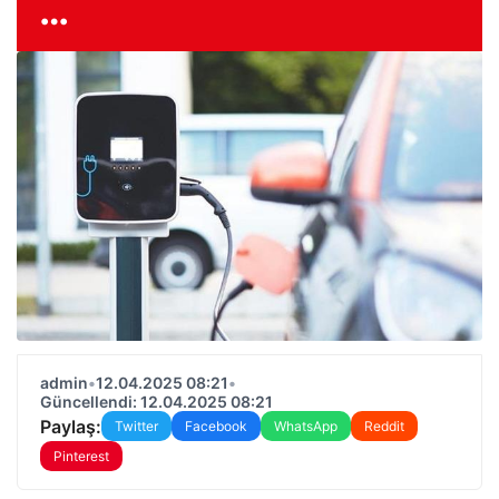
…
admin
•
12.04.2025 08:21
•
Güncellendi: 12.04.2025 08:21
Paylaş:
Twitter
Facebook
WhatsApp
Reddit
Pinterest