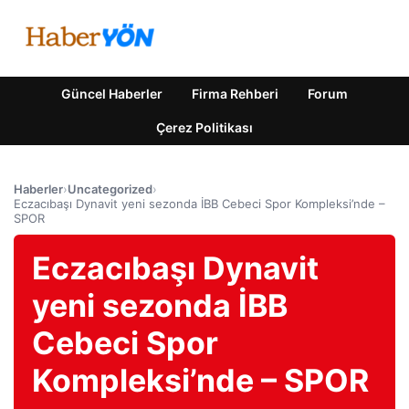
Güncel Haberler
Firma Rehberi
Forum
Çerez Politikası
Haberler
›
Uncategorized
›
Eczacıbaşı Dynavit yeni sezonda İBB Cebeci Spor Kompleksi’nde –
SPOR
Eczacıbaşı Dynavit
yeni sezonda İBB
Cebeci Spor
Kompleksi’nde – SPOR