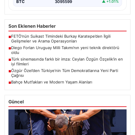
BTC
3095599
▲ +1.01%
Son Eklenen Haberler
FETÖ’nün Suikast Timindeki Burkay Karatepe’den İlgili
■
Gelişmeler ve Arama Operasyonları
Diego Forlan Uruguay Milli Takımı’nın yeni teknik direktörü
■
oldu
Türk sinemasında farklı bir imza: Ceylan Özgün Özçelik’in en
■
iyi filmleri
Özgür Özel’den Türkiye’nin Tüm Demokratlarına Yeni Parti
■
Çağrısı
Bahçe Mutfakları ve Modern Yaşam Alanları
■
Güncel