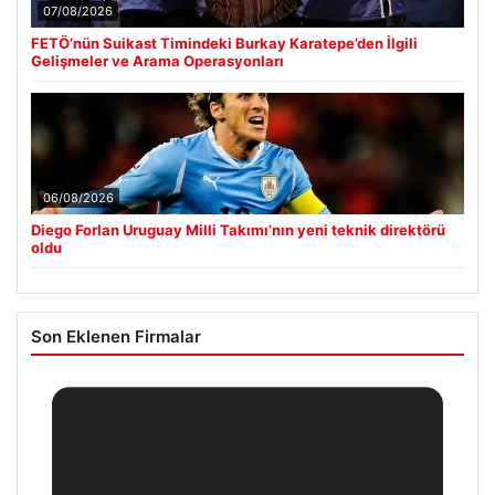
07/08/2026
FETÖ’nün Suikast Timindeki Burkay Karatepe’den İlgili
Gelişmeler ve Arama Operasyonları
06/08/2026
Diego Forlan Uruguay Milli Takımı’nın yeni teknik direktörü
oldu
Son Eklenen Firmalar