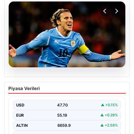
06.08.2026
Diego Forlan Uruguay Milli Takımı’nın
Piyasa Verileri
yeni teknik direktörü oldu
USD
47.70
▲ +0.15%
EUR
55.19
▲ +0.29%
ALTIN
6659.9
▲ +2.58%