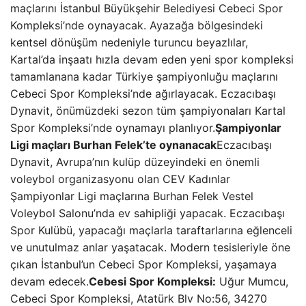
maçlarını İstanbul Büyükşehir Belediyesi Cebeci Spor
Kompleksi’nde oynayacak. Ayazağa bölgesindeki
kentsel dönüşüm nedeniyle turuncu beyazlılar,
Kartal’da inşaatı hızla devam eden yeni spor kompleksi
tamamlanana kadar Türkiye şampiyonluğu maçlarını
Cebeci Spor Kompleksi’nde ağırlayacak. Eczacıbaşı
Dynavit, önümüzdeki sezon tüm şampiyonaları Kartal
Spor Kompleksi’nde oynamayı planlıyor.
Şampiyonlar
Ligi maçları Burhan Felek’te oynanacak
Eczacıbaşı
Dynavit, Avrupa’nın kulüp düzeyindeki en önemli
voleybol organizasyonu olan CEV Kadınlar
Şampiyonlar Ligi maçlarına Burhan Felek Vestel
Voleybol Salonu’nda ev sahipliği yapacak. Eczacıbaşı
Spor Kulübü, yapacağı maçlarla taraftarlarına eğlenceli
ve unutulmaz anlar yaşatacak. Modern tesisleriyle öne
çıkan İstanbul’un Cebeci Spor Kompleksi, yaşamaya
devam edecek.
Cebesi Spor Kompleksi:
Uğur Mumcu,
Cebeci Spor Kompleksi, Atatürk Blv No:56, 34270