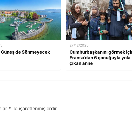
25
27/12/2025
ün Güneş de Sönmeyecek
Cumhurbaşkanını görmek içi
Fransa’dan 6 çocuğuyla yola
çıkan anne
nlar
*
ile işaretlenmişlerdir