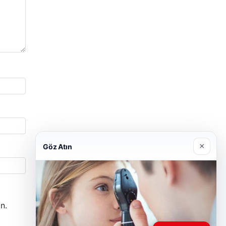
×
Göz Atın
n.