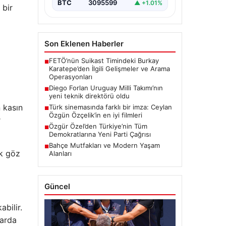
BTC
3095599
▲ +1.01%
 bir
Son Eklenen Haberler
FETÖ’nün Suikast Timindeki Burkay
■
Karatepe’den İlgili Gelişmeler ve Arama
Operasyonları
Diego Forlan Uruguay Milli Takımı’nın
■
yeni teknik direktörü oldu
 kasın
Türk sinemasında farklı bir imza: Ceylan
■
Özgün Özçelik’in en iyi filmleri
r
Özgür Özel’den Türkiye’nin Tüm
■
Demokratlarına Yeni Parti Çağrısı
Bahçe Mutfakları ve Modern Yaşam
■
ük göz
Alanları
Güncel
abilir.
larda