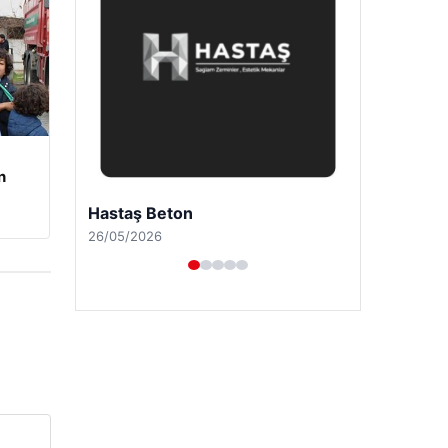
n
Prenses Night Club
29/04/2026