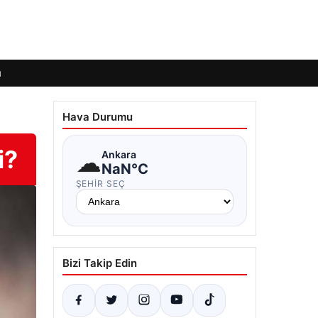
ı
Hava Durumu
i?
☁
Ankara
NaN°C
ŞEHIR SEÇ
Bizi Takip Edin