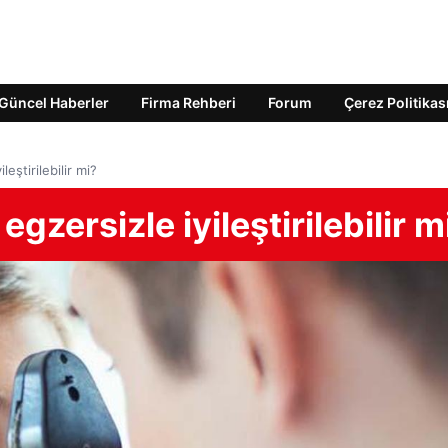
Güncel Haberler
Firma Rehberi
Forum
Çerez Politikas
eştirilebilir mi?
gzersizle iyileştirilebilir m