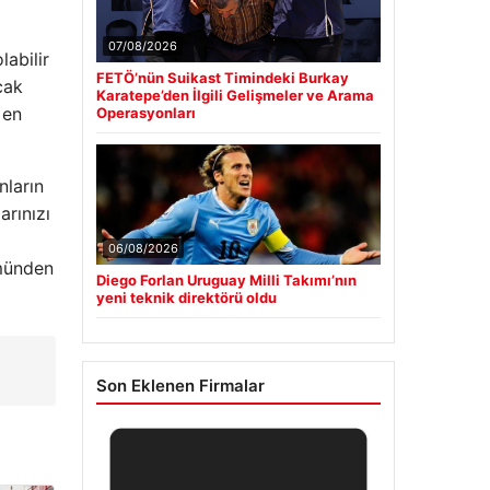
07/08/2026
abilir
FETÖ’nün Suikast Timindeki Burkay
cak
Karatepe’den İlgili Gelişmeler ve Arama
 en
Operasyonları
nların
rınızı
06/08/2026
ümünden
Diego Forlan Uruguay Milli Takımı’nın
yeni teknik direktörü oldu
Son Eklenen Firmalar