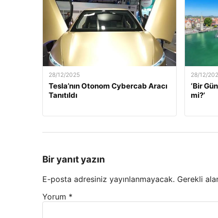
28/12/2025
28/12/20
Tesla’nın Otonom Cybercab Aracı
‘Bir G
Tanıtıldı
mi?’
Bir yanıt yazın
E-posta adresiniz yayınlanmayacak.
Gerekli ala
Yorum
*