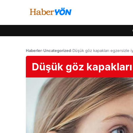
Haberler
›
Uncategorized
›
Düşük göz kapakları egzersizle iyil
Düşük göz kapakları e