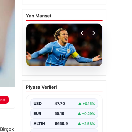
Yan Manşet
06.08.2026
Diego Forlan Uruguay
Piyasa Verileri
Milli Takımı’nın yeni
teknik direktörü oldu
rest
USD
47.70
▲ +0.15%
EUR
55.19
▲ +0.29%
ALTIN
6659.9
▲ +2.58%
 Birçok