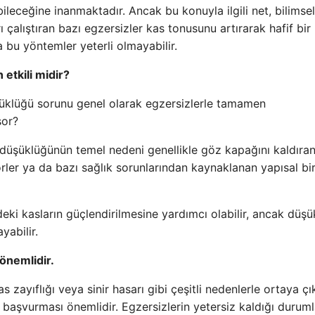
ileceğine inanmaktadır. Ancak bu konuyla ilgili net, bilimsel
çalıştıran bazı egzersizler kas tonusunu artırarak hafif bir
 bu yöntemler yeterli olmayabilir.
etkili midir?
üklüğü sorunu genel olarak egzersizlerle tamamen
sor?
 düşüklüğünün temel nedeni genellikle göz kapağını kaldıran
ler ya da bazı sağlık sorunlarından kaynaklanan yapısal bi
deki kasların güçlendirilmesine yardımcı olabilir, ancak düş
yabilir.
önemlidir.
zayıflığı veya sinir hasarı gibi çeşitli nedenlerle ortaya çık
 başvurması önemlidir. Egzersizlerin yetersiz kaldığı durum