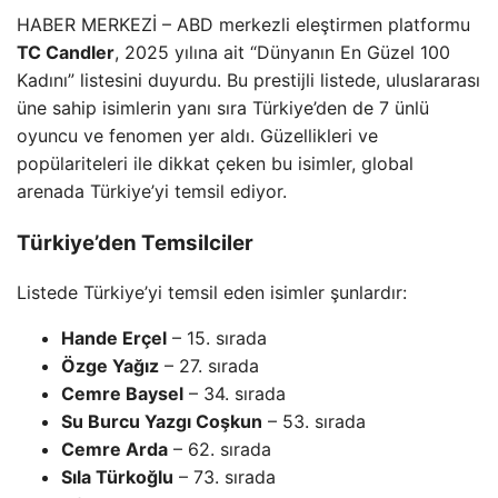
HABER MERKEZİ – ABD merkezli eleştirmen platformu
TC Candler
, 2025 yılına ait “Dünyanın En Güzel 100
Kadını” listesini duyurdu. Bu prestijli listede, uluslararası
üne sahip isimlerin yanı sıra Türkiye’den de 7 ünlü
oyuncu ve fenomen yer aldı. Güzellikleri ve
popülariteleri ile dikkat çeken bu isimler, global
arenada Türkiye’yi temsil ediyor.
Türkiye’den Temsilciler
Listede Türkiye’yi temsil eden isimler şunlardır:
Hande Erçel
– 15. sırada
Özge Yağız
– 27. sırada
Cemre Baysel
– 34. sırada
Su Burcu Yazgı Coşkun
– 53. sırada
Cemre Arda
– 62. sırada
Sıla Türkoğlu
– 73. sırada