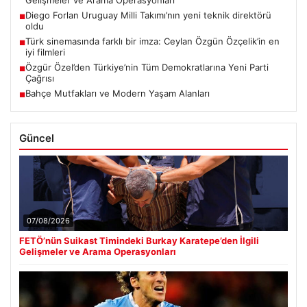
Diego Forlan Uruguay Milli Takımı’nın yeni teknik direktörü
■
oldu
Türk sinemasında farklı bir imza: Ceylan Özgün Özçelik’in en
■
iyi filmleri
Özgür Özel’den Türkiye’nin Tüm Demokratlarına Yeni Parti
■
Çağrısı
Bahçe Mutfakları ve Modern Yaşam Alanları
■
Güncel
07/08/2026
FETÖ’nün Suikast Timindeki Burkay Karatepe’den İlgili
Gelişmeler ve Arama Operasyonları