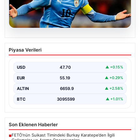
06.08.2026
Diego Forlan Uruguay Milli Takımı’nın
Piyasa Verileri
yeni teknik direktörü oldu
USD
47.70
▲ +0.15%
EUR
55.19
▲ +0.29%
ALTIN
6659.9
▲ +2.58%
BTC
3095599
▲ +1.01%
Son Eklenen Haberler
FETÖ’nün Suikast Timindeki Burkay Karatepe’den İlgili
■
Gelişmeler ve Arama Operasyonları