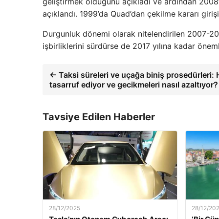
geliştirmek olduğunu açıkladı ve ardından 2008
açıklandı. 1999’da Quad’dan çekilme kararı girişi
Durgunluk dönemi olarak nitelendirilen 2007-2
işbirliklerini sürdürse de 2017 yılına kadar önem
← Taksi süreleri ve uçağa biniş prosedürleri:
tasarruf ediyor ve gecikmeleri nasıl azaltıyor?
Tavsiye Edilen Haberler
28/12/2025
28/12/20