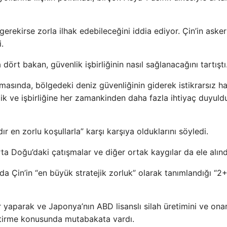
erekirse zorla ilhak edebileceğini iddia ediyor. Çin’in asker
.
dört bakan, güvenlik işbirliğinin nasıl sağlanacağını tartıştı
asında, bölgedeki deniz güvenliğinin giderek istikrarsız ha
rlik ve işbirliğine her zamankinden daha fazla ihtiyaç duyul
 en zorlu koşullarla” karşı karşıya olduklarını söyledi.
a Doğu’daki çatışmalar ve diğer ortak kaygılar da ele alınd
 Çin’in “en büyük stratejik zorluk” olarak tanımlandığı “2
r yaparak ve Japonya’nın ABD lisanslı silah üretimini ve ona
eştirme konusunda mutabakata vardı.