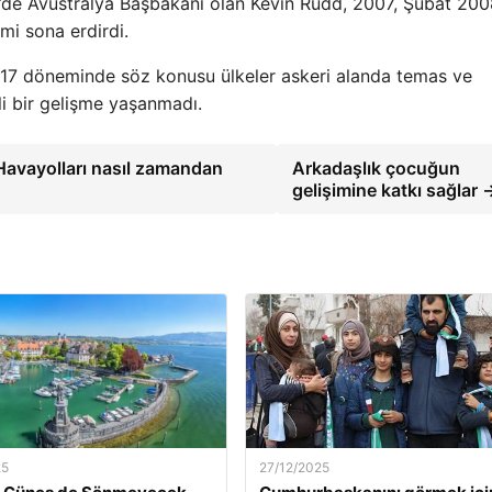
’de Avustralya Başbakanı olan Kevin Rudd, 2007, Şubat 200
mi sona erdirdi.
017 döneminde söz konusu ülkeler askeri alanda temas ve
li bir gelişme yaşanmadı.
 Havayolları nasıl zamandan
Arkadaşlık çocuğun
gelişimine katkı sağlar 
25
27/12/2025