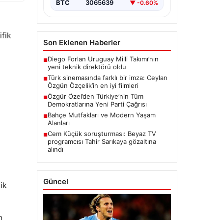
BTC
3065639
▼ -0.60%
ifik
Son Eklenen Haberler
Diego Forlan Uruguay Milli Takımı’nın
■
yeni teknik direktörü oldu
Türk sinemasında farklı bir imza: Ceylan
■
Özgün Özçelik’in en iyi filmleri
Özgür Özel’den Türkiye’nin Tüm
■
Demokratlarına Yeni Parti Çağrısı
Bahçe Mutfakları ve Modern Yaşam
■
Alanları
Cem Küçük soruşturması: Beyaz TV
■
programcısı Tahir Sarıkaya gözaltına
alındı
Güncel
ik
n