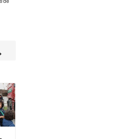
8’de
→