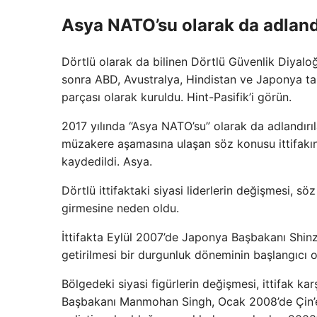
Asya NATO’su olarak da adland
Dörtlü olarak da bilinen Dörtlü Güvenlik Diyal
sonra ABD, Avustralya, Hindistan ve Japonya tar
parçası olarak kuruldu. Hint-Pasifik’i görün.
2017 yılında “Asya NATO’su” olarak da adlandırı
müzakere aşamasına ulaşan söz konusu ittifakın, 
kaydedildi. Asya.
Dörtlü ittifaktaki siyasi liderlerin değişmesi, sö
girmesine neden oldu.
İttifakta Eylül 2007’de Japonya Başbakanı Shinzo
getirilmesi bir durgunluk döneminin başlangıcı o
Bölgedeki siyasi figürlerin değişmesi, ittifak ka
Başbakanı Manmohan Singh, Ocak 2008’de Çin’e ya