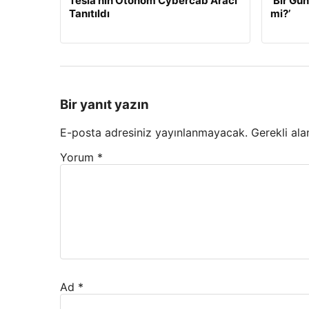
Tesla’nın Otonom Cybercab Aracı
‘Bir G
Tanıtıldı
mi?’
Bir yanıt yazın
E-posta adresiniz yayınlanmayacak.
Gerekli ala
Yorum
*
Ad
*