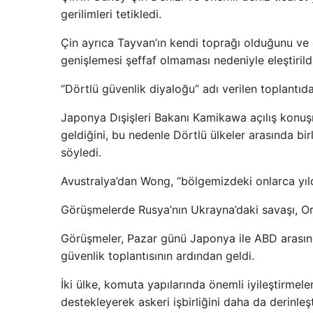
gerilimleri tetikledi.
Çin ayrıca Tayvan’ın kendi toprağı olduğunu ve g
genişlemesi şeffaf olmaması nedeniyle eleştirildi
“Dörtlü güvenlik diyaloğu” adı verilen toplantıda 
Japonya Dışişleri Bakanı Kamikawa açılış konuşm
geldiğini, bu nedenle Dörtlü ülkeler arasında bi
söyledi.
Avustralya’dan Wong, “bölgemizdeki onlarca yıldır
Görüşmelerde Rusya’nın Ukrayna’daki savaşı, Ort
Görüşmeler, Pazar günü Japonya ile ABD arasında
güvenlik toplantısının ardından geldi.
İki ülke, komuta yapılarında önemli iyileştirmele
destekleyerek askeri işbirliğini daha da derinl