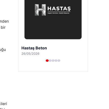
inden
 bir
Prenses Night Club
duğu
29/04/2026
leri