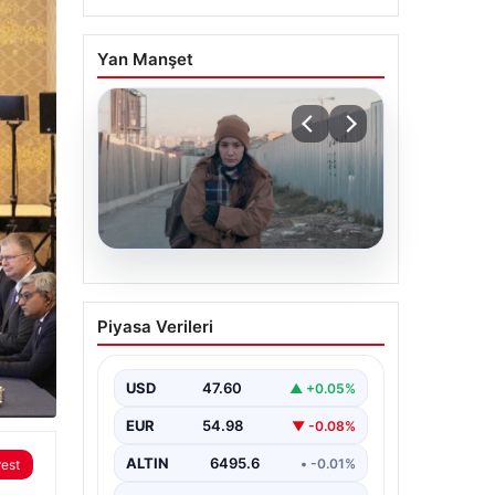
Yan Manşet
05.08.2026
Türk sinemasında farklı
Piyasa Verileri
bir imza: Ceylan Özgün
Özçelik’in en iyi filmleri
USD
47.60
▲ +0.05%
EUR
54.98
▼ -0.08%
ALTIN
6495.6
• -0.01%
rest