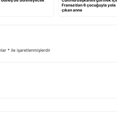
ün Güneş de Sönmeyecek
Cumhurbaşkanını görmek içi
Fransa’dan 6 çocuğuyla yola
çıkan anne
nlar
*
ile işaretlenmişlerdir