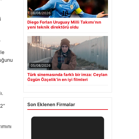
06/08/2026
i
Diego Forlan Uruguay Milli Takımı’nın
yeni teknik direktörü oldu
.
le
duğunu
05/08/2026
Türk sinemasında farklı bir imza: Ceylan
Özgün Özçelik’in en iyi filmleri
ı.
Son Eklenen Firmalar
+2”
rımını