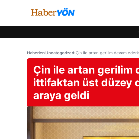
Haberler
›
Uncategorized
›
Çin ile artan gerilim devam ederk
Çin ile artan gerili
ittifaktan üst düzey 
araya geldi