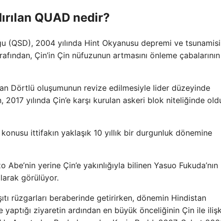
ırılan QUAD nedir?
oğu (QSD), 2004 yılında Hint Okyanusu depremi ve tsunamis
afından, Çin’in Çin nüfuzunun artmasını önleme çabalarının
lan Dörtlü oluşumunun revize edilmesiyle lider düzeyinde
2017 yılında Çin’e karşı kurulan askeri blok niteliğinde ol
z konusu ittifakın yaklaşık 10 yıllık bir durgunluk dönemine
 Abe’nin yerine Çin’e yakınlığıyla bilinen Yasuo Fukuda’nın
larak görülüyor.
rşıtı rüzgarları beraberinde getirirken, dönemin Hindistan
ptığı ziyaretin ardından en büyük önceliğinin Çin ile ilişki