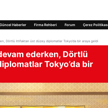
Güncel Haberler
Firma Rehberi
Forum
Çerez Politikas
en, Dörtlü ittifaktan üst düzey diplomatlar Tokyo’da bir araya geldi
m devam ederken, Dörtlü
diplomatlar Tokyo’da bir