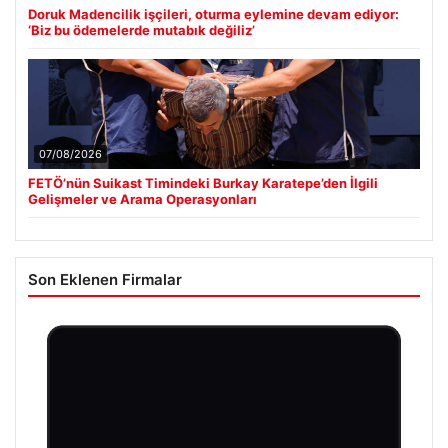
Doruk Madencilik işçileri, oturma eylemine devam ediyor:
‘Biz bu ödemelerde mutabık değiliz’
07/08/2026
FETÖ’nün Suikast Timindeki Burkay Karatepe’den İlgili
Gelişmeler ve Arama Operasyonları
Son Eklenen Firmalar