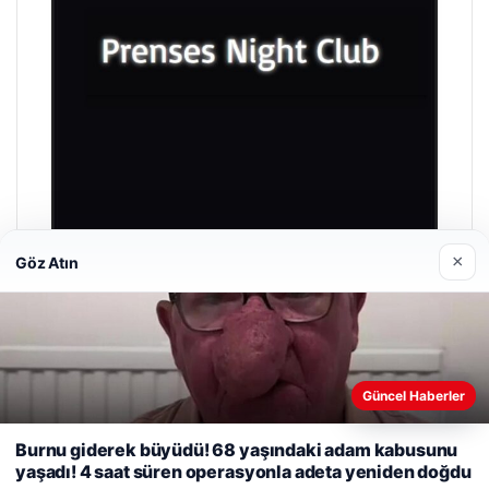
×
Göz Atın
Prenses Night Club
29/04/2026
Güncel Haberler
Web sitemizi nasıl kullandığınızı daha iyi anlayabilmek,
deneyiminizi kişiselleştirmek ve geliştirmek amacıyla çerezler
Burnu giderek büyüdü! 68 yaşındaki adam kabusunu
kullanıyoruz.
Çerez Politikamız
yaşadı! 4 saat süren operasyonla adeta yeniden doğdu
Reddet
Kabul Et