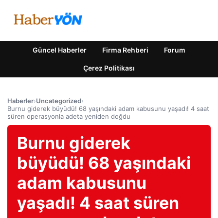
Güncel Haberler
Firma Rehberi
Forum
Çerez Politikası
Haberler
›
Uncategorized
›
Burnu giderek büyüdü! 68 yaşındaki adam kabusunu yaşadı! 4 saat
süren operasyonla adeta yeniden doğdu
Burnu giderek
büyüdü! 68 yaşındaki
adam kabusunu
yaşadı! 4 saat süren