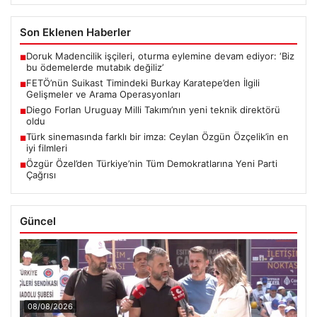
Son Eklenen Haberler
Doruk Madencilik işçileri, oturma eylemine devam ediyor: ‘Biz
■
bu ödemelerde mutabık değiliz’
FETÖ’nün Suikast Timindeki Burkay Karatepe’den İlgili
■
Gelişmeler ve Arama Operasyonları
Diego Forlan Uruguay Milli Takımı’nın yeni teknik direktörü
■
oldu
Türk sinemasında farklı bir imza: Ceylan Özgün Özçelik’in en
■
iyi filmleri
Özgür Özel’den Türkiye’nin Tüm Demokratlarına Yeni Parti
■
Çağrısı
Güncel
08/08/2026