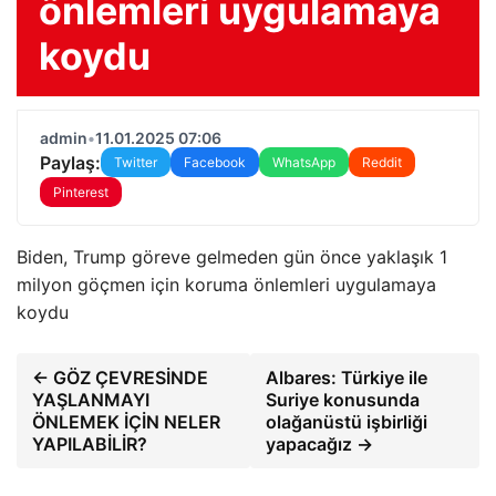
önlemleri uygulamaya
koydu
admin
•
11.01.2025 07:06
Paylaş:
Twitter
Facebook
WhatsApp
Reddit
Pinterest
Biden, Trump göreve gelmeden gün önce yaklaşık 1
milyon göçmen için koruma önlemleri uygulamaya
koydu
← GÖZ ÇEVRESİNDE
Albares: Türkiye ile
YAŞLANMAYI
Suriye konusunda
ÖNLEMEK İÇİN NELER
olağanüstü işbirliği
YAPILABİLİR?
yapacağız →