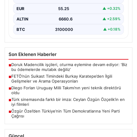
Recep Tayyip Erdoğan’a yönelik düzenlenen suikast
EUR
55.25
▲ +0.32%
planında yer…
ALTIN
6660.6
▲ +2.59%
BTC
3100000
▲ +0.18%
Son Eklenen Haberler
Doruk Madencilik işçileri, oturma eylemine devam ediyor: ‘Biz
■
bu ödemelerde mutabık değiliz’
FETÖ’nün Suikast Timindeki Burkay Karatepe’den İlgili
■
Gelişmeler ve Arama Operasyonları
Diego Forlan Uruguay Milli Takımı’nın yeni teknik direktörü
■
oldu
Türk sinemasında farklı bir imza: Ceylan Özgün Özçelik’in en
■
iyi filmleri
Özgür Özel’den Türkiye’nin Tüm Demokratlarına Yeni Parti
■
Çağrısı
Güncel