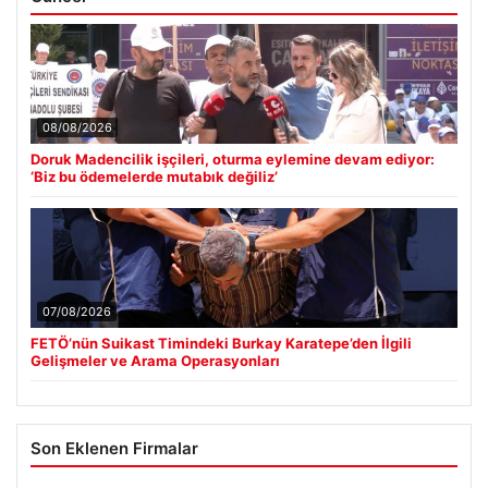
08/08/2026
Doruk Madencilik işçileri, oturma eylemine devam ediyor:
‘Biz bu ödemelerde mutabık değiliz’
07/08/2026
FETÖ’nün Suikast Timindeki Burkay Karatepe’den İlgili
Gelişmeler ve Arama Operasyonları
Son Eklenen Firmalar