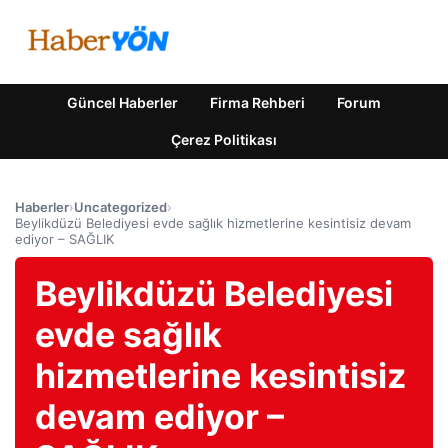
Güncel Haberler
Firma Rehberi
Forum
Çerez Politikası
Haberler
›
Uncategorized
›
Beylikdüzü Belediyesi evde sağlık hizmetlerine kesintisiz devam
ediyor – SAĞLIK
Beylikdüzü Belediyesi
evde sağlık
hizmetlerine kesintisiz
devam ediyor –