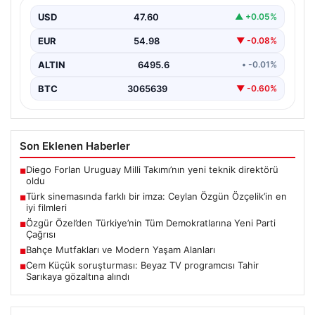
USD
47.60
▲ +0.05%
EUR
54.98
▼ -0.08%
ALTIN
6495.6
• -0.01%
BTC
3065639
▼ -0.60%
Son Eklenen Haberler
Diego Forlan Uruguay Milli Takımı’nın yeni teknik direktörü
■
oldu
Türk sinemasında farklı bir imza: Ceylan Özgün Özçelik’in en
■
iyi filmleri
Özgür Özel’den Türkiye’nin Tüm Demokratlarına Yeni Parti
■
Çağrısı
Bahçe Mutfakları ve Modern Yaşam Alanları
■
Cem Küçük soruşturması: Beyaz TV programcısı Tahir
■
Sarıkaya gözaltına alındı