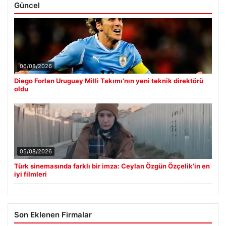
Güncel
06/08/2026
Diego Forlan Uruguay Milli Takımı’nın yeni teknik direktörü
oldu
05/08/2026
Türk sinemasında farklı bir imza: Ceylan Özgün Özçelik’in en
iyi filmleri
Son Eklenen Firmalar