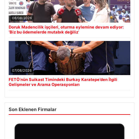
08/08/2026
Doruk Madencilik işçileri, oturma eylemine devam ediyor:
‘Biz bu ödemelerde mutabık değiliz’
07/08/2026
FETÖ’nün Suikast Timindeki Burkay Karatepe’den İlgili
Gelişmeler ve Arama Operasyonları
Son Eklenen Firmalar