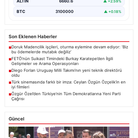
ALTIN
6660.6
▲ +2.59%
BTC
3100000
▲ +0.18%
Son Eklenen Haberler
Doruk Madencilik işçileri, oturma eylemine devam ediyor: ‘Biz
■
bu ödemelerde mutabık değiliz’
FETÖ’nün Suikast Timindeki Burkay Karatepe’den İlgili
■
Gelişmeler ve Arama Operasyonları
Diego Forlan Uruguay Milli Takımı’nın yeni teknik direktörü
■
oldu
Türk sinemasında farklı bir imza: Ceylan Özgün Özçelik’in en
■
iyi filmleri
Özgür Özel’den Türkiye’nin Tüm Demokratlarına Yeni Parti
■
Çağrısı
Güncel