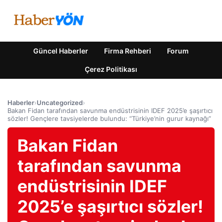
Güncel Haberler
Firma Rehberi
Forum
Çerez Politikası
Haberler
›
Uncategorized
›
Bakan Fidan tarafından savunma endüstrisinin IDEF 2025’e şaşırtıcı
sözler! Gençlere tavsiyelerde bulundu: “Türkiye’nin gurur kaynağı”
Bakan Fidan
tarafından savunma
endüstrisinin IDEF
2025’e şaşırtıcı sözler!