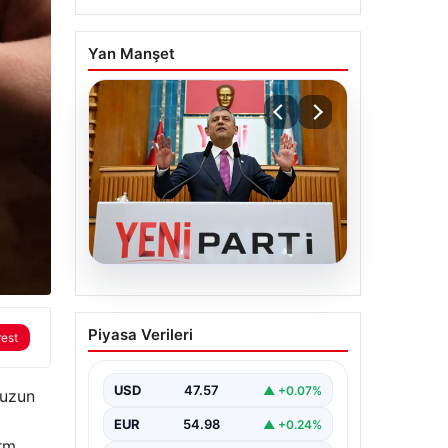
Yan Manşet
05.08.2026
Özgür Özel’den
Piyasa Verileri
rest
Türkiye’nin Tüm
Demokratlarına Yeni
Parti Çağrısı
USD
47.57
▲ +0.07%
 uzun
Yeni Parti Genel Başkanı Özgür
EUR
54.98
▲ +0.24%
Özel, partisinin Meclis’te
rm,