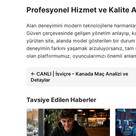
Profesyonel Hizmet ve Kalite A
Alan deneyimini modern teknolojilerle harmanlay
Güven çerçevesinde gelişen yönetim anlayışı, kalı
yürüten site, alanda model gösterilen bir durum
deneyimin farkını yaşamak arzuluyorsanız, tam no
olan platformumuz, oyuncularımızı önemli anlama
← CANLI | İsviçre – Kanada Maç Analizi ve
Detaylar
Tavsiye Edilen Haberler