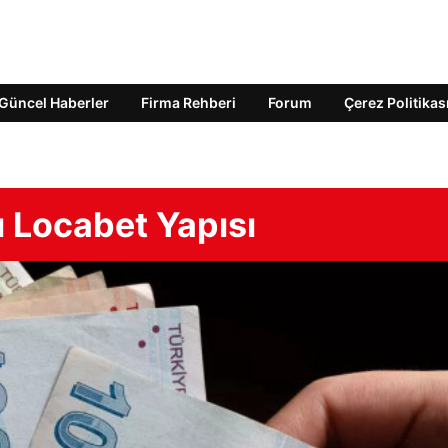
Güncel Haberler
Firma Rehberi
Forum
Çerez Politikas
ı Locabet Yapısı