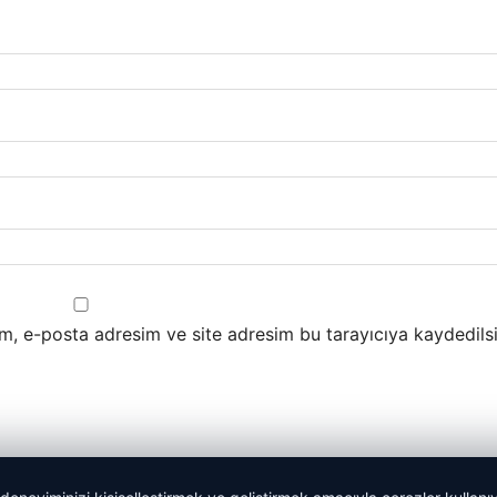
m, e-posta adresim ve site adresim bu tarayıcıya kaydedilsi