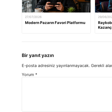
27/07/2026
29/06/20
Modern Pazarın Favori Platformu
Raykobe
Kazanç
Bir yanıt yazın
E-posta adresiniz yayınlanmayacak.
Gerekli ala
Yorum
*