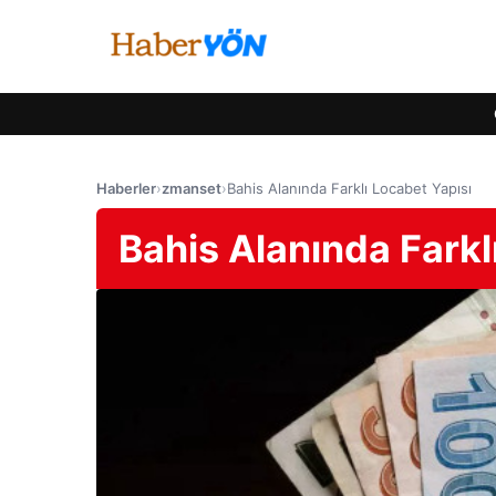
Haberler
›
zmanset
›
Bahis Alanında Farklı Locabet Yapısı
Bahis Alanında Farkl