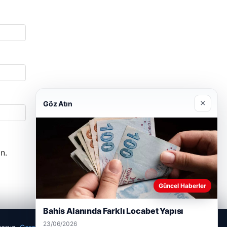
×
Göz Atın
n.
Güncel Haberler
Bahis Alanında Farklı Locabet Yapısı
23/06/2026