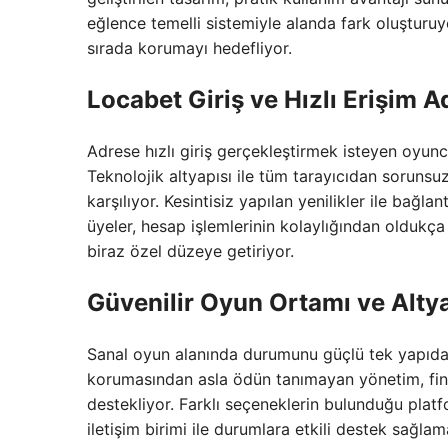
eğlence temelli sistemiyle alanda fark oluşturuyor
sırada korumayı hedefliyor.
Locabet Giriş ve Hızlı Erişim A
Adrese hızlı giriş gerçekleştirmek isteyen oyunc
Teknolojik altyapısı ile tüm tarayıcıdan sorunsuz
karşılıyor. Kesintisiz yapılan yenilikler ile bağl
üyeler, hesap işlemlerinin kolaylığından oldukça 
biraz özel düzeye getiriyor.
Güvenilir Oyun Ortamı ve Alty
Sanal oyun alanında durumunu güçlü tek yapıda s
korumasından asla ödün tanımayan yönetim, fin
destekliyor. Farklı seçeneklerin bulunduğu platf
iletişim birimi ile durumlara etkili destek sağlama