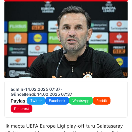
admin
•
14.02.2025 07:37
•
Güncellendi: 14.02.2025 07:37
Paylaş:
Twitter
Facebook
WhatsApp
Reddit
Pinterest
İlk maçta UEFA Europa Ligi play-off turu Galatasaray