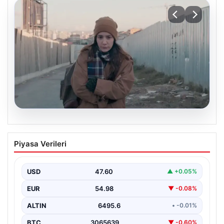
05.08.2026
Türk sinemasında farklı bir imza: Ceylan
Piyasa Verileri
Özgün Özçelik’in en iyi filmleri
USD
47.60
▲ +0.05%
EUR
54.98
▼ -0.08%
ALTIN
6495.6
• -0.01%
BTC
3065639
▼ -0.60%