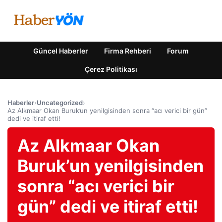
Güncel Haberler
Firma Rehberi
Forum
Çerez Politikası
Haberler
›
Uncategorized
›
Az Alkmaar Okan Buruk’un yenilgisinden sonra “acı verici bir gün”
dedi ve itiraf etti!
Az Alkmaar Okan
Buruk’un yenilgisinden
sonra “acı verici bir
gün” dedi ve itiraf etti!