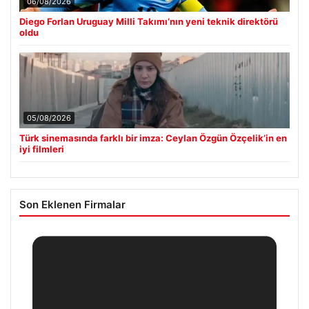
06/08/2026
Diego Forlan Uruguay Milli Takımı’nın yeni teknik direktörü
oldu
05/08/2026
Türk sinemasında farklı bir imza: Ceylan Özgün Özçelik’in en
iyi filmleri
Son Eklenen Firmalar