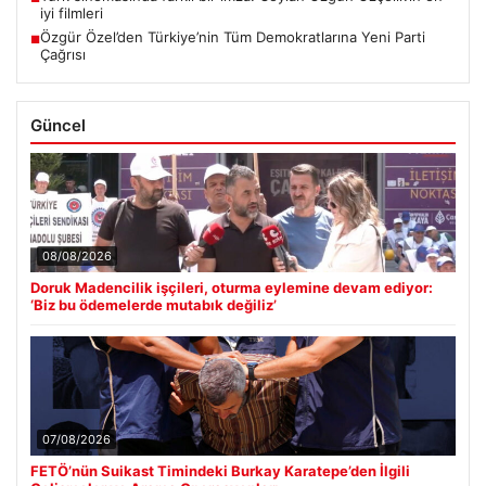
iyi filmleri
Özgür Özel’den Türkiye’nin Tüm Demokratlarına Yeni Parti
■
Çağrısı
Güncel
08/08/2026
Doruk Madencilik işçileri, oturma eylemine devam ediyor:
‘Biz bu ödemelerde mutabık değiliz’
07/08/2026
FETÖ’nün Suikast Timindeki Burkay Karatepe’den İlgili