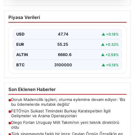
07.08.2026
FETÖ’nün Suikast Timindeki Burkay
Piyasa Verileri
Karatepe’den İlgili Gelişmeler ve Arama
Operasyonları
USD
47.74
▲ +0.18%
15 Temmuz darbe girişimi sırasında Cumhurbaşkanı
Recep Tayyip Erdoğan’a yönelik düzenlenen suikast
EUR
55.25
▲ +0.32%
planında yer…
ALTIN
6660.6
▲ +2.59%
BTC
3100000
▲ +0.18%
Son Eklenen Haberler
Doruk Madencilik işçileri, oturma eylemine devam ediyor: ‘Biz
■
bu ödemelerde mutabık değiliz’
FETÖ’nün Suikast Timindeki Burkay Karatepe’den İlgili
■
Gelişmeler ve Arama Operasyonları
Diego Forlan Uruguay Milli Takımı’nın yeni teknik direktörü
■
oldu
Türk sinemasında farklı bir imza: Ceylan Özgün Özçelik’in en
■