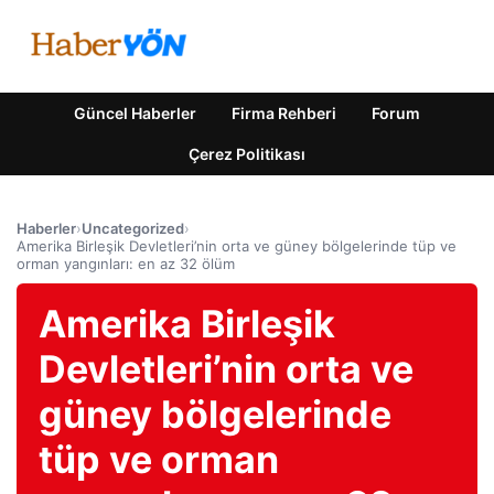
Güncel Haberler
Firma Rehberi
Forum
Çerez Politikası
Haberler
›
Uncategorized
›
Amerika Birleşik Devletleri’nin orta ve güney bölgelerinde tüp ve
orman yangınları: en az 32 ölüm
Amerika Birleşik
Devletleri’nin orta ve
güney bölgelerinde
tüp ve orman