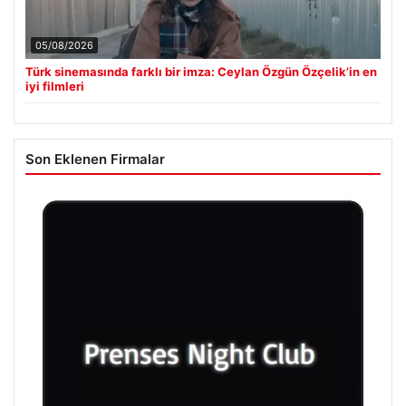
05/08/2026
Türk sinemasında farklı bir imza: Ceylan Özgün Özçelik’in en
iyi filmleri
Son Eklenen Firmalar