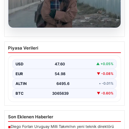
05.08.2026
Türk sinemasında farklı bir imza: Ceylan
Piyasa Verileri
Özgün Özçelik’in en iyi filmleri
USD
47.60
▲ +0.05%
EUR
54.98
▼ -0.08%
ALTIN
6495.6
• -0.01%
BTC
3065639
▼ -0.60%
Son Eklenen Haberler
Diego Forlan Uruguay Milli Takımı’nın yeni teknik direktörü
■