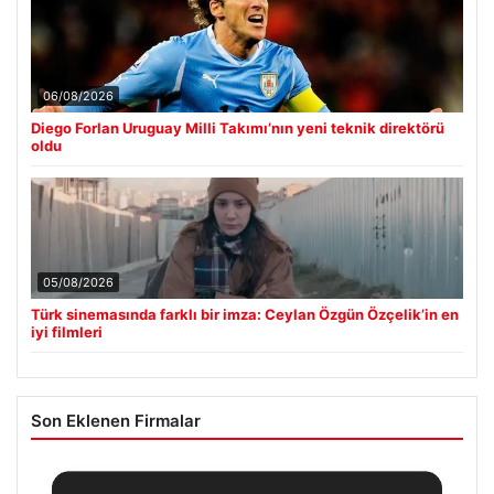
06/08/2026
Diego Forlan Uruguay Milli Takımı’nın yeni teknik direktörü
oldu
05/08/2026
Türk sinemasında farklı bir imza: Ceylan Özgün Özçelik’in en
iyi filmleri
Son Eklenen Firmalar