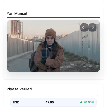
Yan Manşet
05.08.2026
Türk sinemasında farklı bir imza: Ceylan
Piyasa Verileri
Özgün Özçelik’in en iyi filmleri
USD
47.60
▲ +0.05%