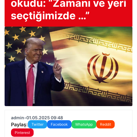
okudu: “Zamanı ve yeri
seçtiğimizde …”
admin
•
01.05.2025 09:48
Paylaş:
Twitter
Facebook
WhatsApp
Reddit
Pinterest