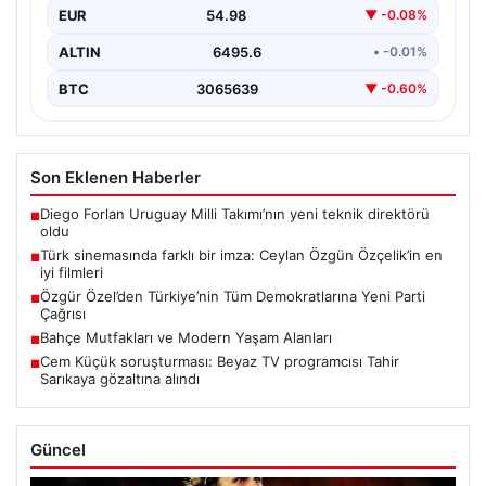
EUR
54.98
▼ -0.08%
ALTIN
6495.6
• -0.01%
BTC
3065639
▼ -0.60%
Son Eklenen Haberler
Diego Forlan Uruguay Milli Takımı’nın yeni teknik direktörü
■
oldu
Türk sinemasında farklı bir imza: Ceylan Özgün Özçelik’in en
■
iyi filmleri
Özgür Özel’den Türkiye’nin Tüm Demokratlarına Yeni Parti
■
Çağrısı
Bahçe Mutfakları ve Modern Yaşam Alanları
■
Cem Küçük soruşturması: Beyaz TV programcısı Tahir
■
Sarıkaya gözaltına alındı
Güncel