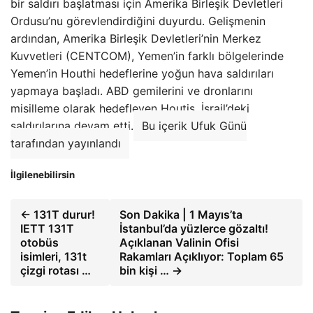
bir saldırı başlatması için Amerika Birleşik Devletleri
Ordusu’nu görevlendirdiğini duyurdu. Gelişmenin
ardından, Amerika Birleşik Devletleri’nin Merkez
Kuvvetleri (CENTCOM), Yemen’in farklı bölgelerinde
Yemen’in Houthi hedeflerine yoğun hava saldırıları
yapmaya başladı. ABD gemilerini ve dronlarını
misilleme olarak hedefleyen Houtis, İsrail’deki
saldırılarına devam etti.
Bu içerik Ufuk Günü
tarafından yayınlandı
İlgilenebilirsin
← 131T durur!
Son Dakika | 1 Mayıs’ta
IETT 131T
İstanbul’da yüzlerce gözaltı!
otobüs
Açıklanan Valinin Ofisi
isimleri, 131t
Rakamları Açıklıyor: Toplam 65
çizgi rotası …
bin kişi … →