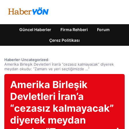
Güncel Haberler
Firma Rehberi
Forum
Çerez Politikası
Haberler
›
Uncategorized
›
Amerika Birleşik Devletleri İran’a “cezasız kalmayacak” diyerek
meydan okudu: “Zamanı ve yeri seçtiğimizde …”
Amerika Birleşik
Devletleri İran’a
“cezasız kalmayacak”
diyerek meydan