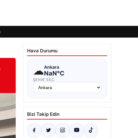
ı
Hava Durumu
0
☁
Ankara
NaN°C
ŞEHIR SEÇ
Bizi Takip Edin