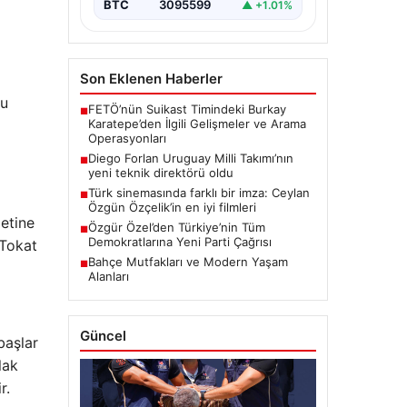
BTC
3095599
▲ +1.01%
Son Eklenen Haberler
nu
FETÖ’nün Suikast Timindeki Burkay
■
Karatepe’den İlgili Gelişmeler ve Arama
Operasyonları
Diego Forlan Uruguay Milli Takımı’nın
■
yeni teknik direktörü oldu
Türk sinemasında farklı bir imza: Ceylan
■
Özgün Özçelik’in en iyi filmleri
letine
Özgür Özel’den Türkiye’nin Tüm
■
Demokratlarına Yeni Parti Çağrısı
 Tokat
Bahçe Mutfakları ve Modern Yaşam
■
Alanları
Güncel
başlar
lak
r.