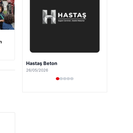
n
Prenses Night Club
29/04/2026