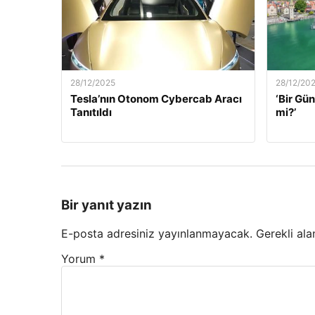
28/12/2025
28/12/20
Tesla’nın Otonom Cybercab Aracı
‘Bir G
Tanıtıldı
mi?’
Bir yanıt yazın
E-posta adresiniz yayınlanmayacak.
Gerekli ala
Yorum
*