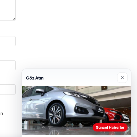
×
Göz Atın
n.
Güncel Haberler