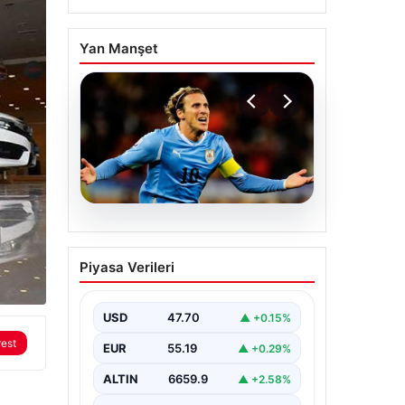
Yan Manşet
06.08.2026
Diego Forlan Uruguay
Piyasa Verileri
Milli Takımı’nın yeni
teknik direktörü oldu
USD
47.70
▲ +0.15%
rest
EUR
55.19
▲ +0.29%
ALTIN
6659.9
▲ +2.58%