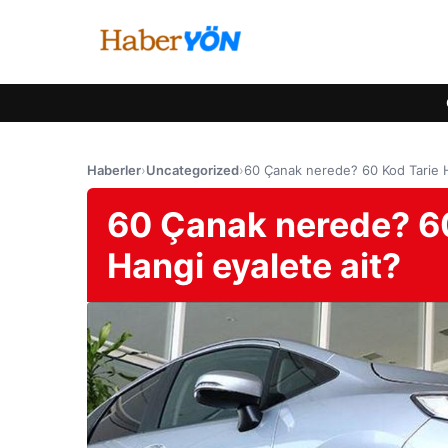
Haberler
›
Uncategorized
›
60 Çanak nerede? 60 Kod Tarie H
60 Çanak nerede? 60
Hangi eyalete ait?