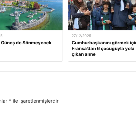
25
27/12/2025
ün Güneş de Sönmeyecek
Cumhurbaşkanını görmek içi
Fransa’dan 6 çocuğuyla yola
çıkan anne
nlar
*
ile işaretlenmişlerdir