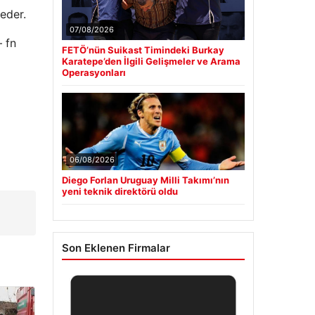
 eder.
07/08/2026
– fn
FETÖ’nün Suikast Timindeki Burkay
Karatepe’den İlgili Gelişmeler ve Arama
Operasyonları
06/08/2026
Diego Forlan Uruguay Milli Takımı’nın
yeni teknik direktörü oldu
Son Eklenen Firmalar