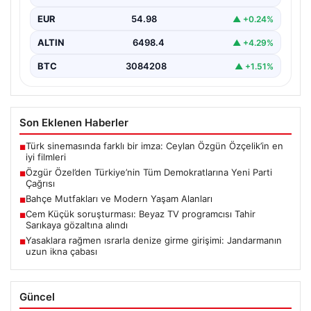
açıklamalarda…
EUR
54.98
▲ +0.24%
ALTIN
6498.4
▲ +4.29%
BTC
3084208
▲ +1.51%
Son Eklenen Haberler
Türk sinemasında farklı bir imza: Ceylan Özgün Özçelik’in en
■
iyi filmleri
Özgür Özel’den Türkiye’nin Tüm Demokratlarına Yeni Parti
■
Çağrısı
Bahçe Mutfakları ve Modern Yaşam Alanları
■
Cem Küçük soruşturması: Beyaz TV programcısı Tahir
■
Sarıkaya gözaltına alındı
Yasaklara rağmen ısrarla denize girme girişimi: Jandarmanın
■
uzun ikna çabası
Güncel