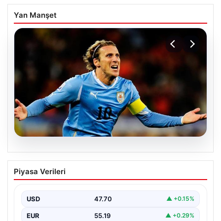
Yan Manşet
06.08.2026
Diego Forlan Uruguay Milli Takımı’nın
Piyasa Verileri
yeni teknik direktörü oldu
USD
47.70
▲ +0.15%
EUR
55.19
▲ +0.29%