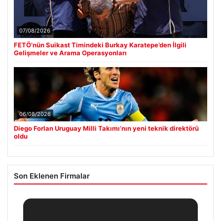
07/08/2026
FETÖ’nün Suikast Timindeki Burkay Karatepe’den İlgili
Gelişmeler ve Arama Operasyonları
06/08/2026
Diego Forlan Uruguay Milli Takımı’nın yeni teknik direktörü
oldu
Son Eklenen Firmalar