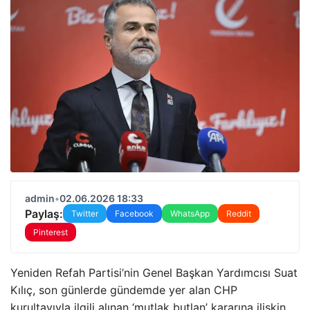
admin
•
02.06.2026 18:33
Paylaş:
Twitter
Facebook
WhatsApp
Reddit
Pinterest
Yeniden Refah Partisi’nin Genel Başkan Yardımcısı Suat
Kılıç, son günlerde gündemde yer alan CHP
kurultayıyla ilgili alınan ‘mutlak butlan’ kararına ilişkin