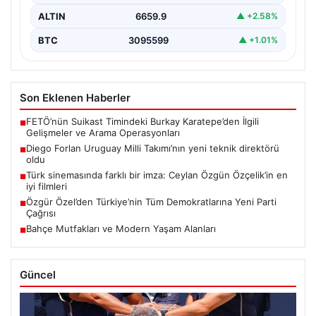
ALTIN
6659.9
▲ +2.58%
BTC
3095599
▲ +1.01%
Son Eklenen Haberler
FETÖ’nün Suikast Timindeki Burkay Karatepe’den İlgili
■
Gelişmeler ve Arama Operasyonları
Diego Forlan Uruguay Milli Takımı’nın yeni teknik direktörü
■
oldu
Türk sinemasında farklı bir imza: Ceylan Özgün Özçelik’in en
■
iyi filmleri
Özgür Özel’den Türkiye’nin Tüm Demokratlarına Yeni Parti
■
Çağrısı
Bahçe Mutfakları ve Modern Yaşam Alanları
■
Güncel