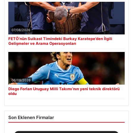
07/08/2026
FETÖ’nün Suikast Timindeki Burkay Karatepe’den İlgili
Gelişmeler ve Arama Operasyonları
06/08/2026
Diego Forlan Uruguay Milli Takımı’nın yeni teknik direktörü
oldu
Son Eklenen Firmalar