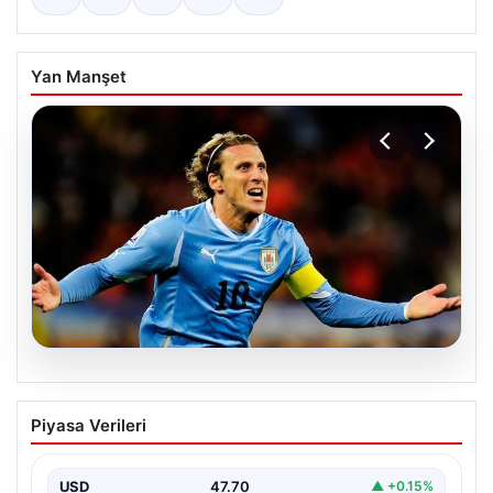
Yan Manşet
06.08.2026
Diego Forlan Uruguay Milli Takımı’nın
Piyasa Verileri
yeni teknik direktörü oldu
USD
47.70
▲ +0.15%